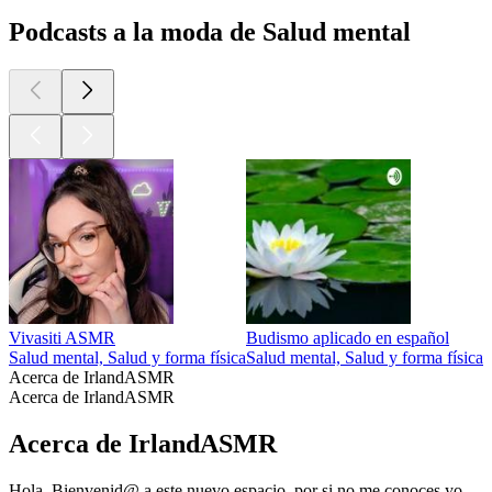
Podcasts a la moda de Salud mental
Vivasiti ASMR
Budismo aplicado en español
M
Salud mental, Salud y forma física
Salud mental, Salud y forma física
S
Acerca de IrlandASMR
Acerca de IrlandASMR
Acerca de IrlandASMR
Hola, Bienvenid@ a este nuevo espacio, por si no me conoces yo