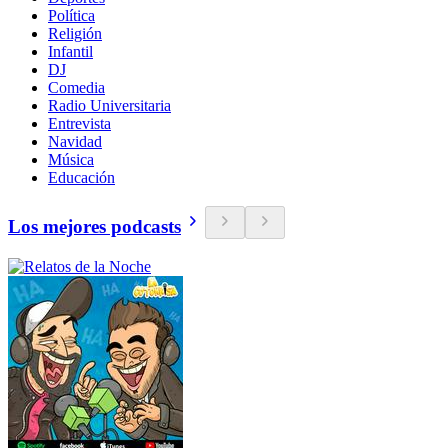
Política
Religión
Infantil
DJ
Comedia
Radio Universitaria
Entrevista
Navidad
Música
Educación
Los mejores podcasts