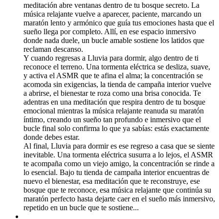
meditación abre ventanas dentro de tu bosque secreto. La
música relajante vuelve a aparecer, paciente, marcando un
maratón lento y armónico que guía tus emociones hasta que el
sueño llega por completo. Allí, en ese espacio inmersivo
donde nada duele, un bucle amable sostiene los latidos que
reclaman descanso.
Y cuando regresas a Lluvia para dormir, algo dentro de ti
reconoce el terreno. Una tormenta eléctrica se desliza, suave,
y activa el ASMR que te afina el alma; la concentración se
acomoda sin exigencias, la tienda de campaña interior vuelve
a abrirse, el bienestar te roza como una brisa conocida. Te
adentras en una meditación que respira dentro de tu bosque
emocional mientras la música relajante reanuda su maratón
íntimo, creando un sueño tan profundo e inmersivo que el
bucle final solo confirma lo que ya sabías: estás exactamente
donde debes estar.
Al final, Lluvia para dormir es ese regreso a casa que se siente
inevitable. Una tormenta eléctrica susurra a lo lejos, el ASMR
te acompaña como un viejo amigo, la concentración se rinde a
lo esencial. Bajo tu tienda de campaña interior encuentras de
nuevo el bienestar, esa meditación que te reconstruye, ese
bosque que te reconoce, esa música relajante que continúa su
maratón perfecto hasta dejarte caer en el sueño más inmersivo,
repetido en un bucle que te sostiene...