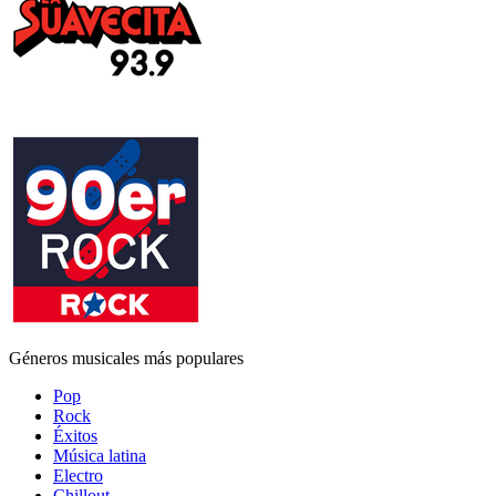
Géneros musicales más populares
Pop
Rock
Éxitos
Música latina
Electro
Chillout