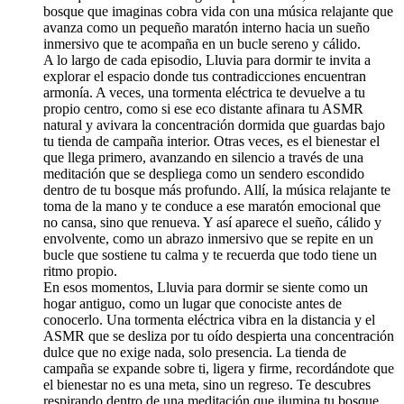
bosque que imaginas cobra vida con una música relajante que
avanza como un pequeño maratón interno hacia un sueño
inmersivo que te acompaña en un bucle sereno y cálido.
A lo largo de cada episodio, Lluvia para dormir te invita a
explorar el espacio donde tus contradicciones encuentran
armonía. A veces, una tormenta eléctrica te devuelve a tu
propio centro, como si ese eco distante afinara tu ASMR
natural y avivara la concentración dormida que guardas bajo
tu tienda de campaña interior. Otras veces, es el bienestar el
que llega primero, avanzando en silencio a través de una
meditación que se despliega como un sendero escondido
dentro de tu bosque más profundo. Allí, la música relajante te
toma de la mano y te conduce a ese maratón emocional que
no cansa, sino que renueva. Y así aparece el sueño, cálido y
envolvente, como un abrazo inmersivo que se repite en un
bucle que sostiene tu calma y te recuerda que todo tiene un
ritmo propio.
En esos momentos, Lluvia para dormir se siente como un
hogar antiguo, como un lugar que conociste antes de
conocerlo. Una tormenta eléctrica vibra en la distancia y el
ASMR que se desliza por tu oído despierta una concentración
dulce que no exige nada, solo presencia. La tienda de
campaña se expande sobre ti, ligera y firme, recordándote que
el bienestar no es una meta, sino un regreso. Te descubres
respirando dentro de una meditación que ilumina tu bosque