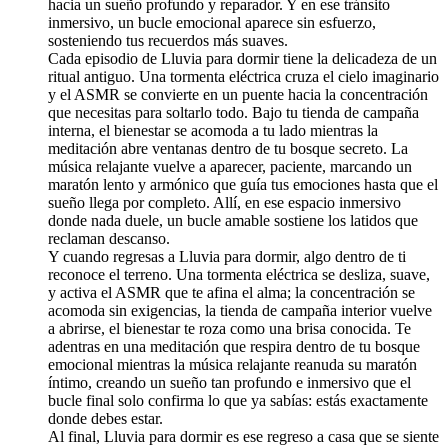
hacia un sueño profundo y reparador. Y en ese tránsito
inmersivo, un bucle emocional aparece sin esfuerzo,
sosteniendo tus recuerdos más suaves.
Cada episodio de Lluvia para dormir tiene la delicadeza de un
ritual antiguo. Una tormenta eléctrica cruza el cielo imaginario
y el ASMR se convierte en un puente hacia la concentración
que necesitas para soltarlo todo. Bajo tu tienda de campaña
interna, el bienestar se acomoda a tu lado mientras la
meditación abre ventanas dentro de tu bosque secreto. La
música relajante vuelve a aparecer, paciente, marcando un
maratón lento y armónico que guía tus emociones hasta que el
sueño llega por completo. Allí, en ese espacio inmersivo
donde nada duele, un bucle amable sostiene los latidos que
reclaman descanso.
Y cuando regresas a Lluvia para dormir, algo dentro de ti
reconoce el terreno. Una tormenta eléctrica se desliza, suave,
y activa el ASMR que te afina el alma; la concentración se
acomoda sin exigencias, la tienda de campaña interior vuelve
a abrirse, el bienestar te roza como una brisa conocida. Te
adentras en una meditación que respira dentro de tu bosque
emocional mientras la música relajante reanuda su maratón
íntimo, creando un sueño tan profundo e inmersivo que el
bucle final solo confirma lo que ya sabías: estás exactamente
donde debes estar.
Al final, Lluvia para dormir es ese regreso a casa que se siente