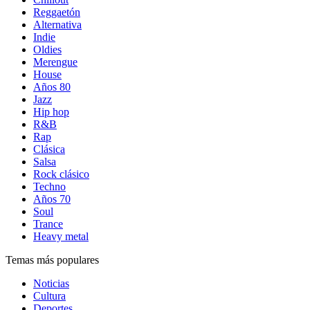
Reggaetón
Alternativa
Indie
Oldies
Merengue
House
Años 80
Jazz
Hip hop
R&B
Rap
Clásica
Salsa
Rock clásico
Techno
Años 70
Soul
Trance
Heavy metal
Temas más populares
Noticias
Cultura
Deportes