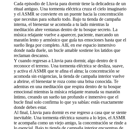
Cada episodio de Lluvia para dormir tiene la delicadeza de un
ritual antiguo. Una tormenta eléctrica cruza el cielo imaginario
y el ASMR se convierte en un puente hacia la concentración
que necesitas para soltarlo todo. Bajo tu tienda de campaña
interna, el bienestar se acomoda a tu lado mientras la
meditación abre ventanas dentro de tu bosque secreto. La
música relajante vuelve a aparecer, paciente, marcando un
maratón lento y armónico que guía tus emociones hasta que el
sueño llega por completo. Allí, en ese espacio inmersivo
donde nada duele, un bucle amable sostiene los latidos que
reclaman descanso.
Y cuando regresas a Lluvia para dormir, algo dentro de ti
reconoce el terreno. Una tormenta eléctrica se desliza, suave,
y activa el ASMR que te afina el alma; la concentración se
acomoda sin exigencias, la tienda de campaña interior vuelve
a abrirse, el bienestar te roza como una brisa conocida. Te
adentras en una meditación que respira dentro de tu bosque
emocional mientras la música relajante reanuda su maratón
íntimo, creando un sueño tan profundo e inmersivo que el
bucle final solo confirma lo que ya sabías: estás exactamente
donde debes estar.
Al final, Lluvia para dormir es ese regreso a casa que se siente
inevitable. Una tormenta eléctrica susurra a lo lejos, el ASMR
te acompaña como un viejo amigo, la concentración se rinde a
lo esencial. Bajo tu tienda de campaña interior encuentras de