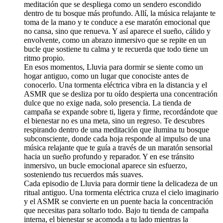
meditación que se despliega como un sendero escondido
dentro de tu bosque más profundo. Allí, la música relajante te
toma de la mano y te conduce a ese maratón emocional que
no cansa, sino que renueva. Y así aparece el sueño, cálido y
envolvente, como un abrazo inmersivo que se repite en un
bucle que sostiene tu calma y te recuerda que todo tiene un
ritmo propio.
En esos momentos, Lluvia para dormir se siente como un
hogar antiguo, como un lugar que conociste antes de
conocerlo. Una tormenta eléctrica vibra en la distancia y el
ASMR que se desliza por tu oído despierta una concentración
dulce que no exige nada, solo presencia. La tienda de
campaña se expande sobre ti, ligera y firme, recordándote que
el bienestar no es una meta, sino un regreso. Te descubres
respirando dentro de una meditación que ilumina tu bosque
subconsciente, donde cada hoja responde al impulso de una
música relajante que te guía a través de un maratón sensorial
hacia un sueño profundo y reparador. Y en ese tránsito
inmersivo, un bucle emocional aparece sin esfuerzo,
sosteniendo tus recuerdos más suaves.
Cada episodio de Lluvia para dormir tiene la delicadeza de un
ritual antiguo. Una tormenta eléctrica cruza el cielo imaginario
y el ASMR se convierte en un puente hacia la concentración
que necesitas para soltarlo todo. Bajo tu tienda de campaña
interna, el bienestar se acomoda a tu lado mientras la