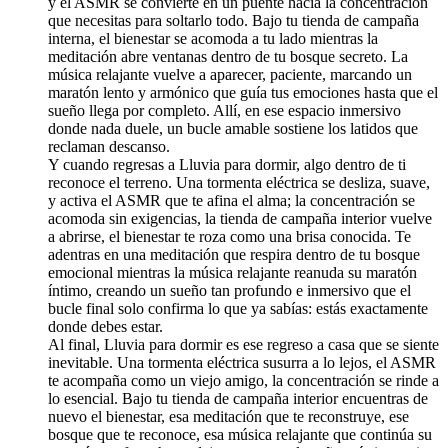
y el ASMR se convierte en un puente hacia la concentración
que necesitas para soltarlo todo. Bajo tu tienda de campaña
interna, el bienestar se acomoda a tu lado mientras la
meditación abre ventanas dentro de tu bosque secreto. La
música relajante vuelve a aparecer, paciente, marcando un
maratón lento y armónico que guía tus emociones hasta que el
sueño llega por completo. Allí, en ese espacio inmersivo
donde nada duele, un bucle amable sostiene los latidos que
reclaman descanso.
Y cuando regresas a Lluvia para dormir, algo dentro de ti
reconoce el terreno. Una tormenta eléctrica se desliza, suave,
y activa el ASMR que te afina el alma; la concentración se
acomoda sin exigencias, la tienda de campaña interior vuelve
a abrirse, el bienestar te roza como una brisa conocida. Te
adentras en una meditación que respira dentro de tu bosque
emocional mientras la música relajante reanuda su maratón
íntimo, creando un sueño tan profundo e inmersivo que el
bucle final solo confirma lo que ya sabías: estás exactamente
donde debes estar.
Al final, Lluvia para dormir es ese regreso a casa que se siente
inevitable. Una tormenta eléctrica susurra a lo lejos, el ASMR
te acompaña como un viejo amigo, la concentración se rinde a
lo esencial. Bajo tu tienda de campaña interior encuentras de
nuevo el bienestar, esa meditación que te reconstruye, ese
bosque que te reconoce, esa música relajante que continúa su