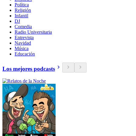
Política
Religión
Infantil
DJ
Comedia
Radio Universitaria
Entrevista
Navidad
Música
Educación
Los mejores podcasts