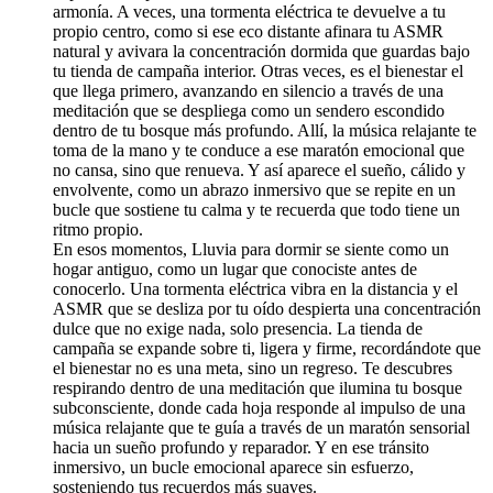
armonía. A veces, una tormenta eléctrica te devuelve a tu
propio centro, como si ese eco distante afinara tu ASMR
natural y avivara la concentración dormida que guardas bajo
tu tienda de campaña interior. Otras veces, es el bienestar el
que llega primero, avanzando en silencio a través de una
meditación que se despliega como un sendero escondido
dentro de tu bosque más profundo. Allí, la música relajante te
toma de la mano y te conduce a ese maratón emocional que
no cansa, sino que renueva. Y así aparece el sueño, cálido y
envolvente, como un abrazo inmersivo que se repite en un
bucle que sostiene tu calma y te recuerda que todo tiene un
ritmo propio.
En esos momentos, Lluvia para dormir se siente como un
hogar antiguo, como un lugar que conociste antes de
conocerlo. Una tormenta eléctrica vibra en la distancia y el
ASMR que se desliza por tu oído despierta una concentración
dulce que no exige nada, solo presencia. La tienda de
campaña se expande sobre ti, ligera y firme, recordándote que
el bienestar no es una meta, sino un regreso. Te descubres
respirando dentro de una meditación que ilumina tu bosque
subconsciente, donde cada hoja responde al impulso de una
música relajante que te guía a través de un maratón sensorial
hacia un sueño profundo y reparador. Y en ese tránsito
inmersivo, un bucle emocional aparece sin esfuerzo,
sosteniendo tus recuerdos más suaves.