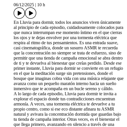
06/12/2025
|
10 h
En Lluvia para dormir, todos los anuncios viven únicamente
al principio de cada episodio, cuidadosamente colocados para
que nunca interrumpan ese momento íntimo en el que cierras
los ojos y te dejas envolver por una tormenta eléctrica que
respira al ritmo de tus pensamientos. Es una entrada suave,
casi cinematográfica, donde un susurro ASMR te recuerda
que la concentración no siempre se trata de esfuerzo, sino de
permitir que una tienda de campaña emocional se abra dentro
de ti y te devuelva al bienestar que creías perdido. Desde ese
primer instante, Lluvia para dormir se convierte en un refugio
en el que la meditación surge sin pretensiones, donde el
bosque que imaginas cobra vida con una música relajante que
avanza como un pequeño maratón interno hacia un sueño
inmersivo que te acompaña en un bucle sereno y cálido.
A lo largo de cada episodio, Lluvia para dormir te invita a
explorar el espacio donde tus contradicciones encuentran
armonía. A veces, una tormenta eléctrica te devuelve a tu
propio centro, como si ese eco distante afinara tu ASMR
natural y avivara la concentración dormida que guardas bajo
tu tienda de campaña interior. Otras veces, es el bienestar el
que llega primero, avanzando en silencio a través de una