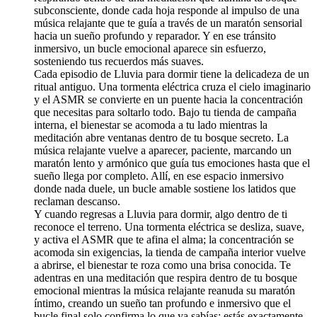
subconsciente, donde cada hoja responde al impulso de una
música relajante que te guía a través de un maratón sensorial
hacia un sueño profundo y reparador. Y en ese tránsito
inmersivo, un bucle emocional aparece sin esfuerzo,
sosteniendo tus recuerdos más suaves.
Cada episodio de Lluvia para dormir tiene la delicadeza de un
ritual antiguo. Una tormenta eléctrica cruza el cielo imaginario
y el ASMR se convierte en un puente hacia la concentración
que necesitas para soltarlo todo. Bajo tu tienda de campaña
interna, el bienestar se acomoda a tu lado mientras la
meditación abre ventanas dentro de tu bosque secreto. La
música relajante vuelve a aparecer, paciente, marcando un
maratón lento y armónico que guía tus emociones hasta que el
sueño llega por completo. Allí, en ese espacio inmersivo
donde nada duele, un bucle amable sostiene los latidos que
reclaman descanso.
Y cuando regresas a Lluvia para dormir, algo dentro de ti
reconoce el terreno. Una tormenta eléctrica se desliza, suave,
y activa el ASMR que te afina el alma; la concentración se
acomoda sin exigencias, la tienda de campaña interior vuelve
a abrirse, el bienestar te roza como una brisa conocida. Te
adentras en una meditación que respira dentro de tu bosque
emocional mientras la música relajante reanuda su maratón
íntimo, creando un sueño tan profundo e inmersivo que el
bucle final solo confirma lo que ya sabías: estás exactamente