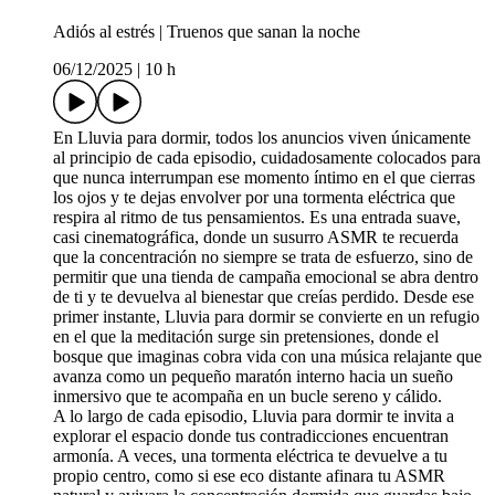
Adiós al estrés | Truenos que sanan la noche
06/12/2025
|
10 h
En Lluvia para dormir, todos los anuncios viven únicamente
al principio de cada episodio, cuidadosamente colocados para
que nunca interrumpan ese momento íntimo en el que cierras
los ojos y te dejas envolver por una tormenta eléctrica que
respira al ritmo de tus pensamientos. Es una entrada suave,
casi cinematográfica, donde un susurro ASMR te recuerda
que la concentración no siempre se trata de esfuerzo, sino de
permitir que una tienda de campaña emocional se abra dentro
de ti y te devuelva al bienestar que creías perdido. Desde ese
primer instante, Lluvia para dormir se convierte en un refugio
en el que la meditación surge sin pretensiones, donde el
bosque que imaginas cobra vida con una música relajante que
avanza como un pequeño maratón interno hacia un sueño
inmersivo que te acompaña en un bucle sereno y cálido.
A lo largo de cada episodio, Lluvia para dormir te invita a
explorar el espacio donde tus contradicciones encuentran
armonía. A veces, una tormenta eléctrica te devuelve a tu
propio centro, como si ese eco distante afinara tu ASMR