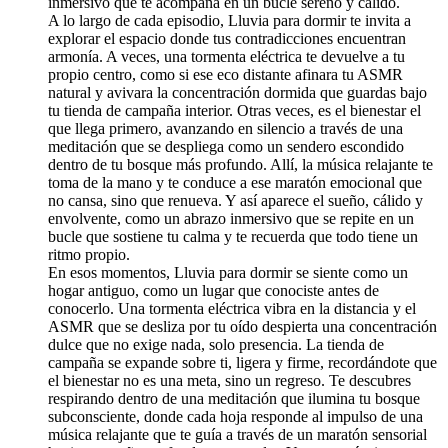
inmersivo que te acompaña en un bucle sereno y cálido.
A lo largo de cada episodio, Lluvia para dormir te invita a
explorar el espacio donde tus contradicciones encuentran
armonía. A veces, una tormenta eléctrica te devuelve a tu
propio centro, como si ese eco distante afinara tu ASMR
natural y avivara la concentración dormida que guardas bajo
tu tienda de campaña interior. Otras veces, es el bienestar el
que llega primero, avanzando en silencio a través de una
meditación que se despliega como un sendero escondido
dentro de tu bosque más profundo. Allí, la música relajante te
toma de la mano y te conduce a ese maratón emocional que
no cansa, sino que renueva. Y así aparece el sueño, cálido y
envolvente, como un abrazo inmersivo que se repite en un
bucle que sostiene tu calma y te recuerda que todo tiene un
ritmo propio.
En esos momentos, Lluvia para dormir se siente como un
hogar antiguo, como un lugar que conociste antes de
conocerlo. Una tormenta eléctrica vibra en la distancia y el
ASMR que se desliza por tu oído despierta una concentración
dulce que no exige nada, solo presencia. La tienda de
campaña se expande sobre ti, ligera y firme, recordándote que
el bienestar no es una meta, sino un regreso. Te descubres
respirando dentro de una meditación que ilumina tu bosque
subconsciente, donde cada hoja responde al impulso de una
música relajante que te guía a través de un maratón sensorial