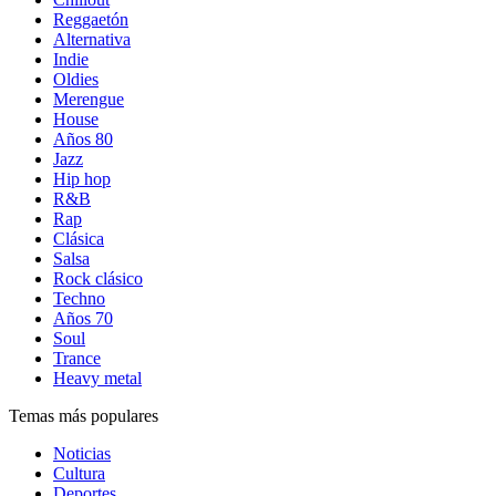
Reggaetón
Alternativa
Indie
Oldies
Merengue
House
Años 80
Jazz
Hip hop
R&B
Rap
Clásica
Salsa
Rock clásico
Techno
Años 70
Soul
Trance
Heavy metal
Temas más populares
Noticias
Cultura
Deportes