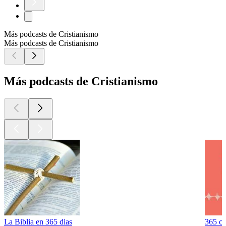
Más podcasts de Cristianismo
Más podcasts de Cristianismo
Más podcasts de Cristianismo
La Biblia en 365 dias
365 c