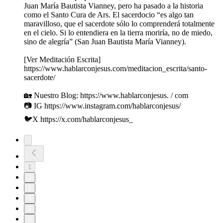
Juan María Bautista Vianney, pero ha pasado a la historia
como el Santo Cura de Ars. El sacerdocio “es algo tan
maravilloso, que el sacerdote sólo lo comprenderá totalmente
en el cielo. Si lo entendiera en la tierra moriría, no de miedo,
sino de alegría” (San Juan Bautista María Vianney).
[Ver Meditación Escrita]
https://www.hablarconjesus.com/meditacion_escrita/santo-
sacerdote/
🏡 Nuestro Blog: https://www.hablarconjesus. / com
📷 IG https://www.instagram.com/hablarconjesus/
🐦X https://x.com/hablarconjesus_
1
2
3
4
5
6