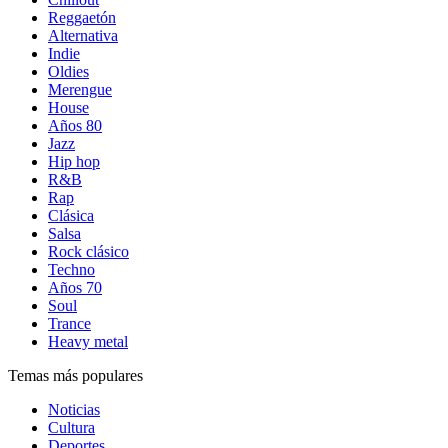
Reggaetón
Alternativa
Indie
Oldies
Merengue
House
Años 80
Jazz
Hip hop
R&B
Rap
Clásica
Salsa
Rock clásico
Techno
Años 70
Soul
Trance
Heavy metal
Temas más populares
Noticias
Cultura
Deportes