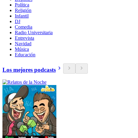
Política
Religión
Infantil
DJ
Comedia
Radio Universitaria
Entrevista
Navidad
Música
Educación
Los mejores podcasts