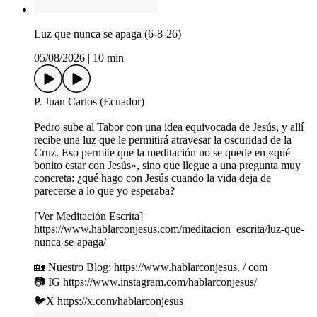
Luz que nunca se apaga (6-8-26)
05/08/2026
|
10 min
P. Juan Carlos (Ecuador)
Pedro sube al Tabor con una idea equivocada de Jesús, y allí
recibe una luz que le permitirá atravesar la oscuridad de la
Cruz. Eso permite que la meditación no se quede en «qué
bonito estar con Jesús», sino que llegue a una pregunta muy
concreta: ¿qué hago con Jesús cuando la vida deja de
parecerse a lo que yo esperaba?
[Ver Meditación Escrita]
https://www.hablarconjesus.com/meditacion_escrita/luz-que-
nunca-se-apaga/
🏡 Nuestro Blog: https://www.hablarconjesus. / com
📷 IG https://www.instagram.com/hablarconjesus/
🐦X https://x.com/hablarconjesus_