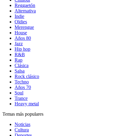
Reggaetón
Alternativa
Indie
Oldies
Merengue
House
Años 80
Jazz
Hip hop
R&B
Rap
Clásica
Salsa
Rock clásico
Techno
Años 70
Soul
Trance
Heavy metal
Temas más populares
Noticias
Cultura
Deportes