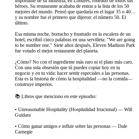
importante de su industria, en Londres, rodeado de todos sus
héroes. Su restaurante acababa de entrar a la lista de los 50
mejores del mundo. Pensó que quedaría en el lugar 35 o 40…
y su nombre fue el primero que dijeron: el número 50. El
último.
Esa misma noche, borracho y frustrado en la escalera de un
hotel, escribió cinco palabras en una servilleta: "We are going
to be number one." Siete años después, Eleven Madison Park
fue votado el mejor restaurante del planeta.
¿Cómo? No con el ingrediente más raro ni el plato más caro.
Con una sola obsesión que tú puedes copiar hoy en tu
negocio y en tu vida: hacer sentir especiales a las personas.
Esta es la historia de cómo la hospitalidad —no la comida—
construye imperios.
📚 Libros que menciono en este episodio:
• Unreasonable Hospitality (Hospitalidad Irracional) — Will
Guidara
• Cómo ganar amigos e influir sobre las personas — Dale
Carnegie