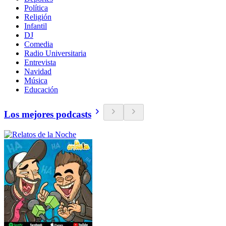
Política
Religión
Infantil
DJ
Comedia
Radio Universitaria
Entrevista
Navidad
Música
Educación
Los mejores podcasts