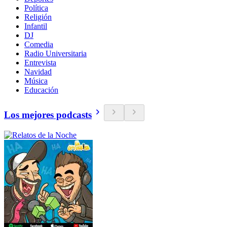
Política
Religión
Infantil
DJ
Comedia
Radio Universitaria
Entrevista
Navidad
Música
Educación
Los mejores podcasts