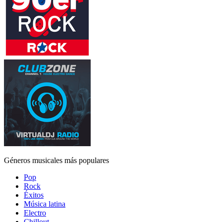
Géneros musicales más populares
Pop
Rock
Éxitos
Música latina
Electro
Chillout