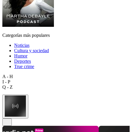
Categorías más populares
Noticias
Cultura y sociedad
Humor
Deportes
True crime
A - H
I - P
Q - Z