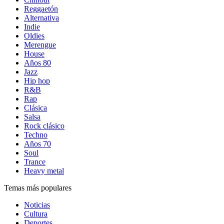
Reggaetón
Alternativa
Indie
Oldies
Merengue
House
Años 80
Jazz
Hip hop
R&B
Rap
Clásica
Salsa
Rock clásico
Techno
Años 70
Soul
Trance
Heavy metal
Temas más populares
Noticias
Cultura
Deportes