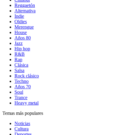
Reggaetón
Alternativa
Indie
Oldies
Merengue
House
Años 80
Jazz
Hip hop
R&B
Rap
Clásica
Salsa
Rock clásico
Techno
Años 70
Soul
Trance
Heavy metal
Temas más populares
Noticias
Cultura
Deportes