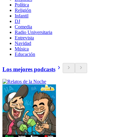
Política
Religión
Infantil
DJ
Comedia
Radio Universitaria
Entrevista
Navidad
Música
Educación
Los mejores podcasts