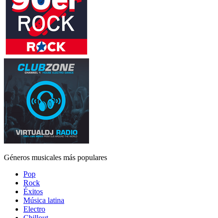
Géneros musicales más populares
Pop
Rock
Éxitos
Música latina
Electro
Chillout