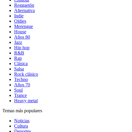
Reggaetón
Alternativa
Indie
Oldies
Merengue
House
Años 80
Jazz
Hip hop
R&B
Rap
Clásica
Salsa
Rock clásico
Techno
Años 70
Soul
Trance
Heavy metal
Temas más populares
Noticias
Cultura
Deportes