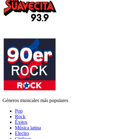
Géneros musicales más populares
Pop
Rock
Éxitos
Música latina
Electro
Chillout