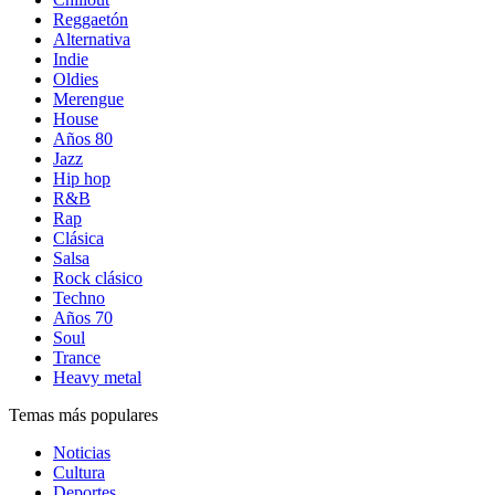
Reggaetón
Alternativa
Indie
Oldies
Merengue
House
Años 80
Jazz
Hip hop
R&B
Rap
Clásica
Salsa
Rock clásico
Techno
Años 70
Soul
Trance
Heavy metal
Temas más populares
Noticias
Cultura
Deportes