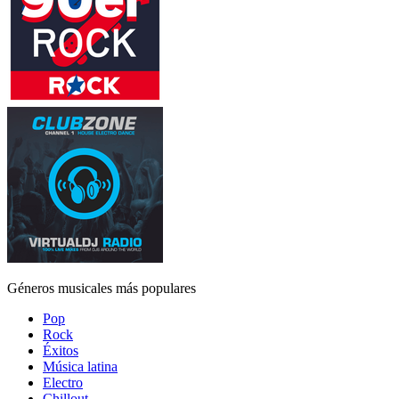
Géneros musicales más populares
Pop
Rock
Éxitos
Música latina
Electro
Chillout