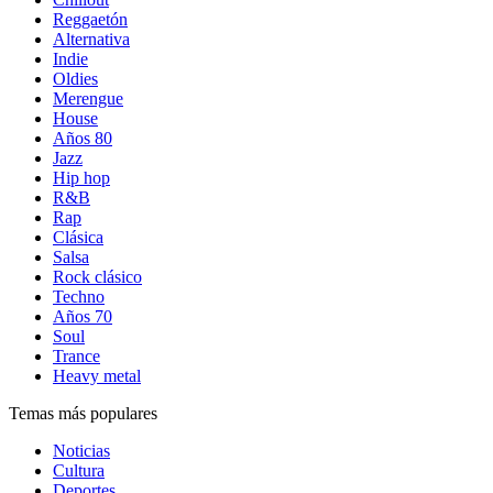
Reggaetón
Alternativa
Indie
Oldies
Merengue
House
Años 80
Jazz
Hip hop
R&B
Rap
Clásica
Salsa
Rock clásico
Techno
Años 70
Soul
Trance
Heavy metal
Temas más populares
Noticias
Cultura
Deportes