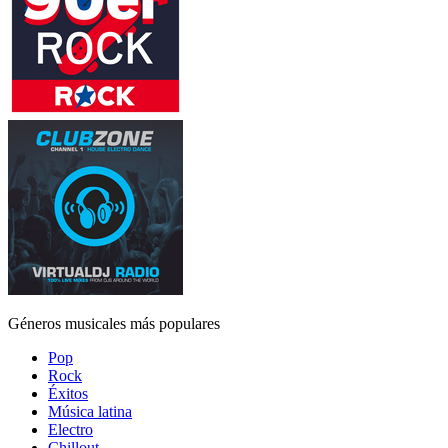
Géneros musicales más populares
Pop
Rock
Éxitos
Música latina
Electro
Chillout