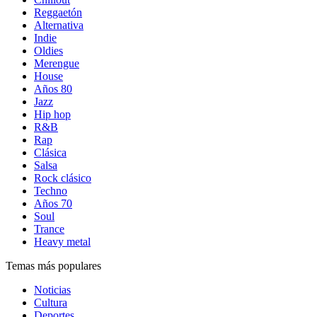
Reggaetón
Alternativa
Indie
Oldies
Merengue
House
Años 80
Jazz
Hip hop
R&B
Rap
Clásica
Salsa
Rock clásico
Techno
Años 70
Soul
Trance
Heavy metal
Temas más populares
Noticias
Cultura
Deportes