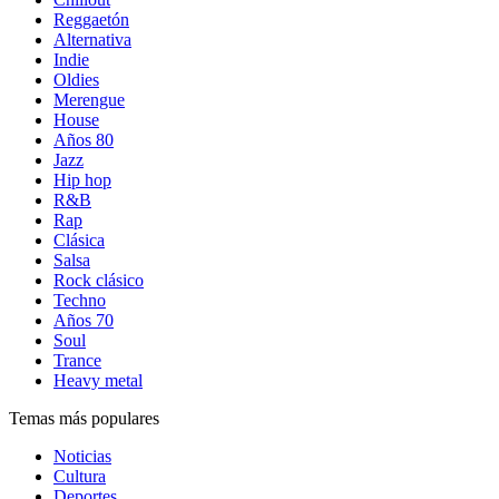
Reggaetón
Alternativa
Indie
Oldies
Merengue
House
Años 80
Jazz
Hip hop
R&B
Rap
Clásica
Salsa
Rock clásico
Techno
Años 70
Soul
Trance
Heavy metal
Temas más populares
Noticias
Cultura
Deportes