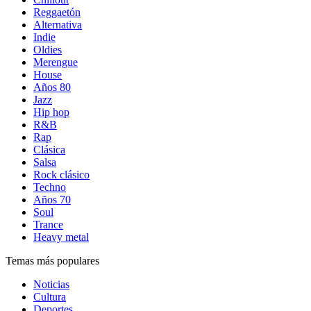
Reggaetón
Alternativa
Indie
Oldies
Merengue
House
Años 80
Jazz
Hip hop
R&B
Rap
Clásica
Salsa
Rock clásico
Techno
Años 70
Soul
Trance
Heavy metal
Temas más populares
Noticias
Cultura
Deportes