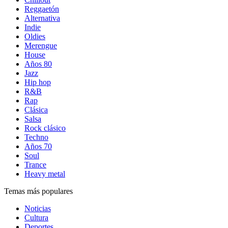
Reggaetón
Alternativa
Indie
Oldies
Merengue
House
Años 80
Jazz
Hip hop
R&B
Rap
Clásica
Salsa
Rock clásico
Techno
Años 70
Soul
Trance
Heavy metal
Temas más populares
Noticias
Cultura
Deportes