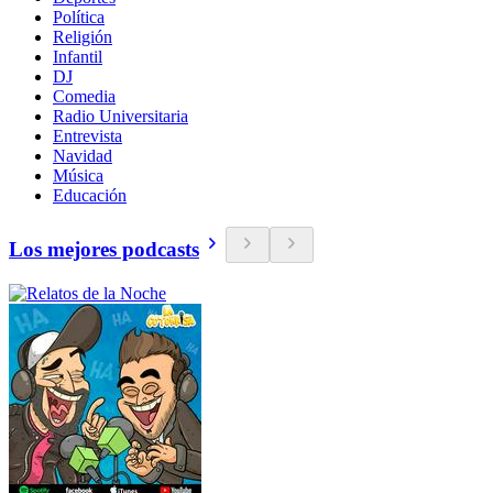
Política
Religión
Infantil
DJ
Comedia
Radio Universitaria
Entrevista
Navidad
Música
Educación
Los mejores podcasts