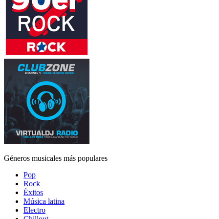
Géneros musicales más populares
Pop
Rock
Éxitos
Música latina
Electro
Chillout