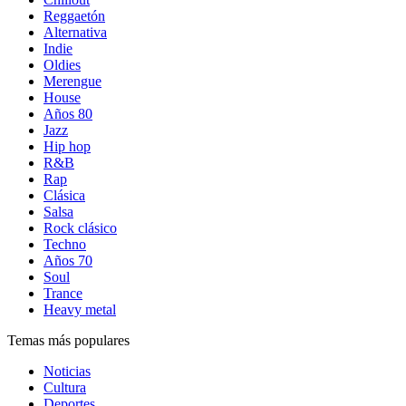
Reggaetón
Alternativa
Indie
Oldies
Merengue
House
Años 80
Jazz
Hip hop
R&B
Rap
Clásica
Salsa
Rock clásico
Techno
Años 70
Soul
Trance
Heavy metal
Temas más populares
Noticias
Cultura
Deportes