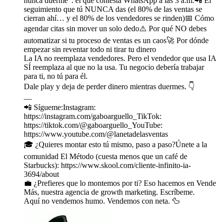
nunca duerme": el que contesta WhatsApp a las 3 a.m.📲 El
seguimiento que tú NUNCA das (el 80% de las ventas se
cierran ahí… y el 80% de los vendedores se rinden)📅 Cómo
agendar citas sin mover un solo dedo⚠️ Por qué NO debes
automatizar si tu proceso de ventas es un caos🚀 Por dónde
empezar sin reventar todo ni tirar tu dinero
La IA no reemplaza vendedores. Pero el vendedor que usa IA
SÍ reemplaza al que no la usa. Tu negocio debería trabajar
para ti, no tú para él.
Dale play y deja de perder dinero mientras duermes. 👇
—
📲 Sígueme:Instagram:
https://instagram.com/gaboarguello_TikTok:
https://tiktok.com/@gaboarguello_YouTube:
https://www.youtube.com/@lanetadelasventas
🎓 ¿Quieres montar esto tú mismo, paso a paso?Únete a la
comunidad El Método (cuesta menos que un café de
Starbucks): https://www.skool.com/cliente-infinito-ia-
3694/about
💼 ¿Prefieres que lo montemos por ti? Eso hacemos en Vende
Más, nuestra agencia de growth marketing. Escríbeme.
Aquí no vendemos humo. Vendemos con neta. 🦆