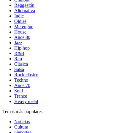
Reggaetón
Alternativa
Indie
Oldies
Merengue
House
Años 80
Jazz
Hip hop
R&B
Rap
Clásica
Salsa
Rock clásico
Techno
Años 70
Soul
Trance
Heavy metal
Temas más populares
Noticias
Cultura
Deportes