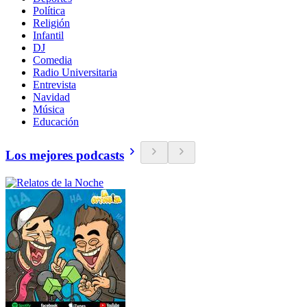
Política
Religión
Infantil
DJ
Comedia
Radio Universitaria
Entrevista
Navidad
Música
Educación
Los mejores podcasts