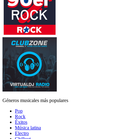
Géneros musicales más populares
Pop
Rock
Éxitos
Música latina
Electro
Chillout