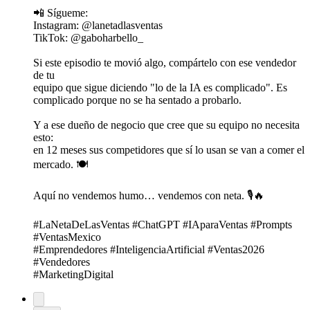
📲 Sígueme:
Instagram: @lanetadlasventas
TikTok: @gaboharbello_
Si este episodio te movió algo, compártelo con ese vendedor
de tu
equipo que sigue diciendo "lo de la IA es complicado". Es
complicado porque no se ha sentado a probarlo.
Y a ese dueño de negocio que cree que su equipo no necesita
esto:
en 12 meses sus competidores que sí lo usan se van a comer el
mercado. 🍽️
Aquí no vendemos humo… vendemos con neta. 🎙️🔥
#LaNetaDeLasVentas #ChatGPT #IAparaVentas #Prompts
#VentasMexico
#Emprendedores #InteligenciaArtificial #Ventas2026
#Vendedores
#MarketingDigital