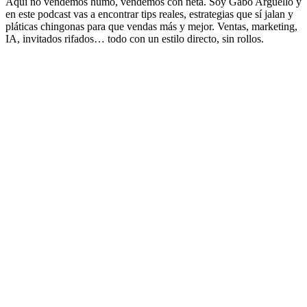
Aquí no vendemos humo, vendemos con neta. Soy Gabo Arguello y
en este podcast vas a encontrar tips reales, estrategias que sí jalan y
pláticas chingonas para que vendas más y mejor. Ventas, marketing,
IA, invitados rifados… todo con un estilo directo, sin rollos.
Sitio web del podcast