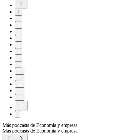
1
2
3
4
5
6
7
8
9
10
11
12
13
14
Más podcasts de Economía y empresa
Más podcasts de Economía y empresa