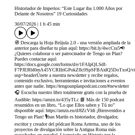
Historiador de Imperios: “Este Lugar iba 1.000 Años por
Delante de Nosotros” 19 Curiosidades
30/07/2026
|
1 h 45 min
🧭 Descarga la Hoja Brújula 2.0 - una versión ampliada de la
anterior para diseñar tu plan aquí: https://bit.ly/4wcCra5📢
¿Quieres colaborar o ser patrocinador de Tengo un Plan?
Puedes contactar aquí:
https://docs.google.com/forms/d/e/1FAIpQLSdf-
F7PJERbl0mA45YCRIIriGPokZflc0SpSFBAidQ5DoTxoQ/vi
usp=headerÚnete a nuestra newsletter y recibe regalos,
contenido exclusivo, herramientas e invitaciones a eventos
antes que nadie. https://tengounplanpodcast.com/#newsletter
🎧 Escucha nuestro libro totalmente gratis con la prueba de
Audible: https://amzn.to/435yTLc 📘 Más de 150 podcast
resumidos en un libro, “Lo que Ellos saben y Tú no”
disponible aquí: https://amzn.eu/d/8ZcVldi ¡Bienvenidos a
Tengo un Plan! 🎙️ban Martín es historiador, divulgador,
escritor y creador del pódcast Roma Aeterna, uno de los
proyectos de divulgación sobre la Antigua Roma más
escuchados en español. Licenciado en Historia por la