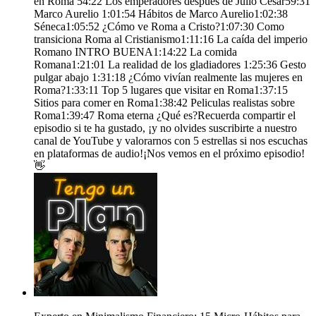
en Roma 54:22 Los emperadores después de Julio César59:31
Marco Aurelio 1:01:54 Hábitos de Marco Aurelio1:02:38
Séneca1:05:52 ¿Cómo ve Roma a Cristo?1:07:30 Como
transiciona Roma al Cristianismo1:11:16 La caída del imperio
Romano INTRO BUENA1:14:22 La comida
Romana1:21:01 La realidad de los gladiadores 1:25:36 Gesto
pulgar abajo 1:31:18 ¿Cómo vivían realmente las mujeres en
Roma?1:33:11 Top 5 lugares que visitar en Roma1:37:15
Sitios para comer en Roma1:38:42 Peliculas realistas sobre
Roma1:39:47 Roma eterna ¿Qué es?Recuerda compartir el
episodio si te ha gustado, ¡y no olvides suscribirte a nuestro
canal de YouTube y valorarnos con 5 estrellas si nos escuchas
en plataformas de audio!¡Nos vemos en el próximo episodio!
👋