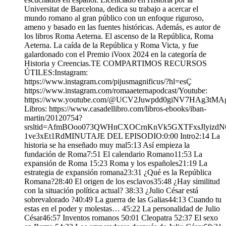
Universitat de Barcelona, dedica su trabajo a acercar el
mundo romano al gran público con un enfoque riguroso,
ameno y basado en las fuentes históricas. Además, es autor de
los libros Roma Aeterna. El ascenso de la República, Roma
Aeterna. La caída de la República y Roma Victa, y fue
galardonado con el Premio iVoox 2024 en la categoría de
Historia y Creencias.TE COMPARTIMOS RECURSOS
ÚTILES:Instagram:
https://www.instagram.com/pijusmagnificus/?hl=esÇ
https://www.instagram.com/romaaeternapodcast/Youtube:
https://www.youtube.com/@UCV2Juwpdd0giNV7HAg3tMA
Libros: https://www.casadellibro.com/libros-ebooks/iban-
martin/20120754?
srsltid=AfmBOoo073QWHnCXOCrnKnVk5GXTFxsJlyizdN
1ve3xEt1RdMINUTAJE DEL EPISODIO:0:00 Intro2:14 La
historia se ha enseñado muy mal5:13 Así empieza la
fundación de Roma7:51 El calendario Romano11:53 La
expansión de Roma 15:23 Roma y los españoles21:19 La
estrategia de expansión romana23:31 ¿Qué es la República
Romana?28:40 El origen de los esclavos35:48 ¿Hay similitud
con la situación política actual? 38:33 ¿Julio César está
sobrevalorado ?40:49 La guerra de las Galias44:13 Cuando tu
estas en el poder y molestas… 45:22 La personalidad de Julio
César46:57 Inventos romanos 50:01 Cleopatra 52:37 El sexo