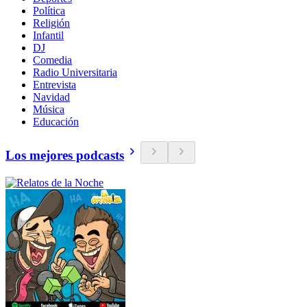
Política
Religión
Infantil
DJ
Comedia
Radio Universitaria
Entrevista
Navidad
Música
Educación
Los mejores podcasts