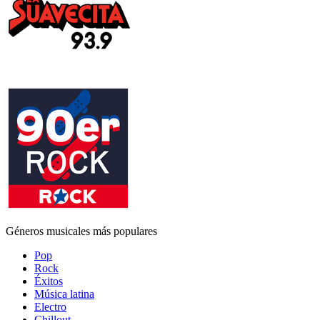
Géneros musicales más populares
Pop
Rock
Éxitos
Música latina
Electro
Chillout