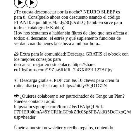
¿Te cuesta desconectar por la noche? NEURO SLEEP es
para ti. Consíguelo ahora con descuento usando el código
PLAN10 aquí: https://bit.ly/3QOcdLQ (también sirve para
todo el catálogo de Kobho)
Hoy nos sentamos a hablar sin filtros de algo que nos afecta a
todos: el descanso, el estrés y qué suplemento funciona de
verdad cuando tienes la cabeza a mil por hora...
🎁 Extra para la comunidad: Descarga GRATIS el e-book con
los mejores consejos para
descansar mejor en este enlace: https://share-
eu1.hsforms.com/19Zu-6RkIR_2hGXtR9L127Aftjry
📃 Descarga gratis el PDF con las 10 claves para crear tu
rutina diaria perfecta aquí: https://bit.ly/3QD1G5N
📢 ¿Quieres colaborar o ser patrocinador de Tengo un Plan?
Puedes contactar aquí:
https://docs.google.com/forms/d/e/1FAIpQLSdf-
F7PJERbl0mA45YCRIIriGPokZflc0SpSFBAidQ5DoTxoQ/vi
usp=header
Únete a nuestra newsletter y recibe regalos, contenido