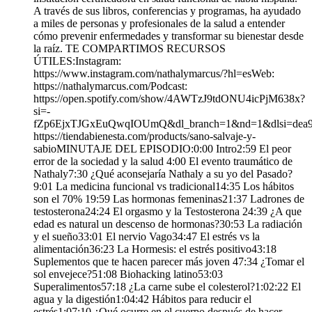
A través de sus libros, conferencias y programas, ha ayudado
a miles de personas y profesionales de la salud a entender
cómo prevenir enfermedades y transformar su bienestar desde
la raíz. TE COMPARTIMOS RECURSOS
ÚTILES:Instagram:
https://www.instagram.com/nathalymarcus/?hl=esWeb:
https://nathalymarcus.com/Podcast:
https://open.spotify.com/show/4AWTzJ9tdONU4icPjM638x?
si=-
fZp6EjxTJGxEuQwqIOUmQ&dl_branch=1&nd=1&dlsi=dea94
https://tiendabienesta.com/products/sano-salvaje-y-
sabioMINUTAJE DEL EPISODIO:0:00 Intro2:59 El peor
error de la sociedad y la salud 4:00 El evento traumático de
Nathaly7:30 ¿Qué aconsejaría Nathaly a su yo del Pasado?
9:01 La medicina funcional vs tradicional14:35 Los hábitos
son el 70% 19:59 Las hormonas femeninas21:37 Ladrones de
testosterona24:24 El orgasmo y la Testosterona 24:39 ¿A que
edad es natural un descenso de hormonas?30:53 La radiación
y el sueño33:01 El nervio Vago34:47 El estrés vs la
alimentación36:23 La Hormesis: el estrés positivo43:18
Suplementos que te hacen parecer más joven 47:34 ¿Tomar el
sol envejece?51:08 Biohacking latino53:03
Superalimentos57:18 ¿La carne sube el colesterol?1:02:22 El
agua y la digestión1:04:42 Hábitos para reducir el
estrés1:07:10 ¿Qué ocurre en el cuerpo después de hacer