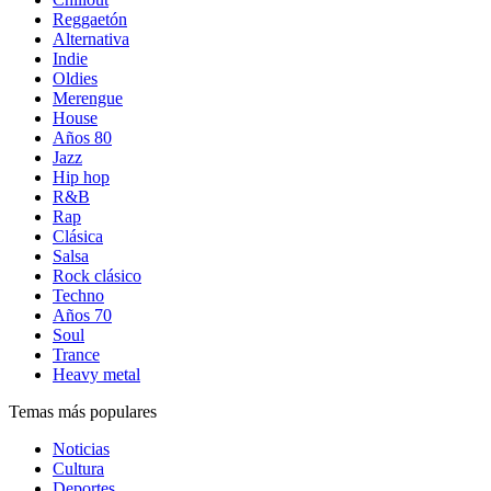
Reggaetón
Alternativa
Indie
Oldies
Merengue
House
Años 80
Jazz
Hip hop
R&B
Rap
Clásica
Salsa
Rock clásico
Techno
Años 70
Soul
Trance
Heavy metal
Temas más populares
Noticias
Cultura
Deportes