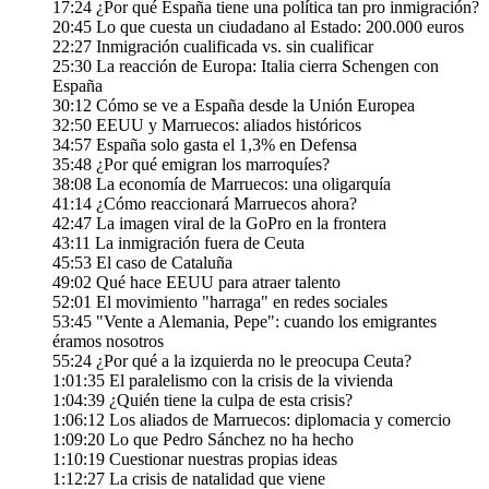
17:24 ¿Por qué España tiene una política tan pro inmigración?
20:45 Lo que cuesta un ciudadano al Estado: 200.000 euros
22:27 Inmigración cualificada vs. sin cualificar
25:30 La reacción de Europa: Italia cierra Schengen con
España
30:12 Cómo se ve a España desde la Unión Europea
32:50 EEUU y Marruecos: aliados históricos
34:57 España solo gasta el 1,3% en Defensa
35:48 ¿Por qué emigran los marroquíes?
38:08 La economía de Marruecos: una oligarquía
41:14 ¿Cómo reaccionará Marruecos ahora?
42:47 La imagen viral de la GoPro en la frontera
43:11 La inmigración fuera de Ceuta
45:53 El caso de Cataluña
49:02 Qué hace EEUU para atraer talento
52:01 El movimiento "harraga" en redes sociales
53:45 "Vente a Alemania, Pepe": cuando los emigrantes
éramos nosotros
55:24 ¿Por qué a la izquierda no le preocupa Ceuta?
1:01:35 El paralelismo con la crisis de la vivienda
1:04:39 ¿Quién tiene la culpa de esta crisis?
1:06:12 Los aliados de Marruecos: diplomacia y comercio
1:09:20 Lo que Pedro Sánchez no ha hecho
1:10:19 Cuestionar nuestras propias ideas
1:12:27 La crisis de natalidad que viene