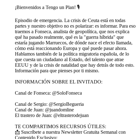
¡Bienvenidos a Tengo un Plan! 🎙️
Episodio de emergencia. La crisis de Ceuta está en todas
partes y nuestro objetivo no es polarizar: es informar. Para eso
traemos a Fonseca, analista de geopolítica, que nos explica
qué ha pasado realmente, qué es la "guerra híbrida" que
estaría jugando Marruecos, de dónde nace el efecto llamada,
cómo está reaccionando Europa y qué puede pasar ahora.
Hablamos también de la política migratoria española, de lo
que cuesta un ciudadano al Estado, del talento que atrae
EEUU y de la crisis de natalidad que hay detrás de todo esto.
Información para que pienses por ti mismo.
INFORMACIÓN SOBRE EL INVITADO:
Canal de Fonseca: @SoloFonseca
Canal de Sergio: @SergioBegueria
Canal de Juan: @juandomline
El trastero de Juan: @eltrasterodejuan
TE COMPARTIMOS RECURSOS ÚTILES:
📩 Suscríbete a nuestra Newsletter Gratuita Semanal con
Contenido Exclusivo: