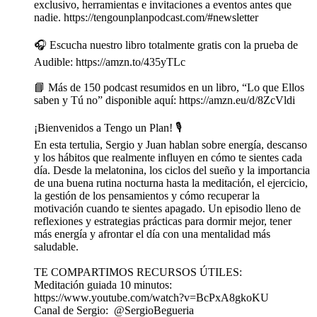
exclusivo, herramientas e invitaciones a eventos antes que
nadie. https://tengounplanpodcast.com/#newsletter
🎧 Escucha nuestro libro totalmente gratis con la prueba de
Audible: https://amzn.to/435yTLc
📘 Más de 150 podcast resumidos en un libro, “Lo que Ellos
saben y Tú no” disponible aquí: https://amzn.eu/d/8ZcVldi
¡Bienvenidos a Tengo un Plan! 🎙️
En esta tertulia, Sergio y Juan hablan sobre energía, descanso
y los hábitos que realmente influyen en cómo te sientes cada
día. Desde la melatonina, los ciclos del sueño y la importancia
de una buena rutina nocturna hasta la meditación, el ejercicio,
la gestión de los pensamientos y cómo recuperar la
motivación cuando te sientes apagado. Un episodio lleno de
reflexiones y estrategias prácticas para dormir mejor, tener
más energía y afrontar el día con una mentalidad más
saludable.
TE COMPARTIMOS RECURSOS ÚTILES:
Meditación guiada 10 minutos:
https://www.youtube.com/watch?v=BcPxA8gkoKU
Canal de Sergio: @SergioBegueria