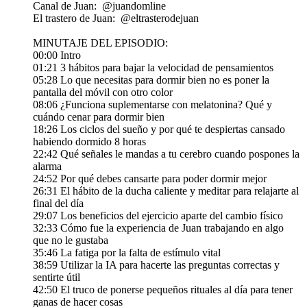
Canal de Juan: @juandomline
El trastero de Juan: @eltrasterodejuan
MINUTAJE DEL EPISODIO:
00:00 Intro
01:21 3 hábitos para bajar la velocidad de pensamientos
05:28 Lo que necesitas para dormir bien no es poner la
pantalla del móvil con otro color
08:06 ¿Funciona suplementarse con melatonina? Qué y
cuándo cenar para dormir bien
18:26 Los ciclos del sueño y por qué te despiertas cansado
habiendo dormido 8 horas
22:42 Qué señales le mandas a tu cerebro cuando pospones la
alarma
24:52 Por qué debes cansarte para poder dormir mejor
26:31 El hábito de la ducha caliente y meditar para relajarte al
final del día
29:07 Los beneficios del ejercicio aparte del cambio físico
32:33 Cómo fue la experiencia de Juan trabajando en algo
que no le gustaba
35:46 La fatiga por la falta de estímulo vital
38:59 Utilizar la IA para hacerte las preguntas correctas y
sentirte útil
42:50 El truco de ponerse pequeños rituales al día para tener
ganas de hacer cosas