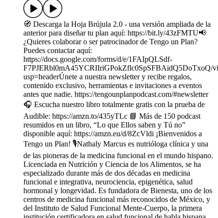
🧭 Descarga la Hoja Brújula 2.0 - una versión ampliada de la
anterior para diseñar tu plan aquí: https://bit.ly/43zFMTU📢
¿Quieres colaborar o ser patrocinador de Tengo un Plan?
Puedes contactar aquí:
https://docs.google.com/forms/d/e/1FAIpQLSdf-
F7PJERbl0mA45YCRIIriGPokZflc0SpSFBAidQ5DoTxoQ/vi
usp=headerÚnete a nuestra newsletter y recibe regalos,
contenido exclusivo, herramientas e invitaciones a eventos
antes que nadie. https://tengounplanpodcast.com/#newsletter
🎧 Escucha nuestro libro totalmente gratis con la prueba de
Audible: https://amzn.to/435yTLc 📘 Más de 150 podcast
resumidos en un libro, “Lo que Ellos saben y Tú no”
disponible aquí: https://amzn.eu/d/8ZcVldi ¡Bienvenidos a
Tengo un Plan! 🎙️Nathaly Marcus es nutrióloga clínica y una
de las pioneras de la medicina funcional en el mundo hispano.
Licenciada en Nutrición y Ciencia de los Alimentos, se ha
especializado durante más de dos décadas en medicina
funcional e integrativa, neurociencia, epigenética, salud
hormonal y longevidad. Es fundadora de Bienesta, uno de los
centros de medicina funcional más reconocidos de México, y
del Instituto de Salud Funcional Mente-Cuerpo, la primera
institución certificadora en salud funcional de habla hispana.