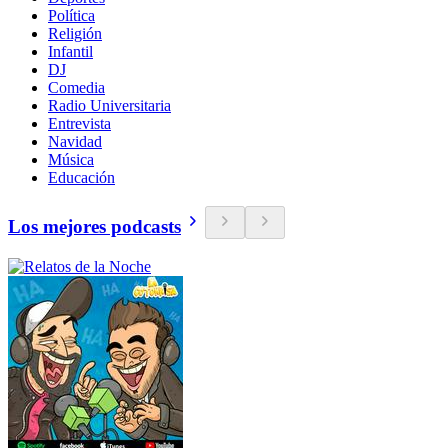
Política
Religión
Infantil
DJ
Comedia
Radio Universitaria
Entrevista
Navidad
Música
Educación
Los mejores podcasts