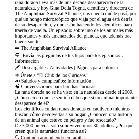
rana dorada lleva más de una década desaparecida de la
naturaleza, y hoy Gina Della Togna, científica y directora de
The Amphibian Survival Alliance, nos cuenta qué le pasó, por
qué un hongo microscópico que viaja por el agua está detrás
de su desaparición, y qué están haciendo los científicos para
traerla de vuelta. Un episodio sobre uno de los animales más
importantes y más amenazados del planeta, que además trae
buena suerte.
➡️ The Amphibian Survival Alliance
💬 ¡Envía las preguntas de tus hijos para los episodios!:
⁠⁠⁠⁠⁠⁠⁠⁠Información⁠⁠⁠⁠⁠⁠⁠
🖍️ Descargables: ⁠⁠⁠⁠⁠⁠⁠⁠⁠⁠⁠⁠⁠⁠⁠⁠⁠⁠⁠⁠⁠⁠Actividades⁠⁠⁠⁠⁠⁠⁠⁠⁠⁠⁠⁠⁠⁠⁠⁠⁠⁠⁠⁠⁠⁠⁠ | ⁠⁠⁠⁠⁠⁠⁠⁠⁠⁠⁠⁠⁠⁠⁠⁠⁠⁠⁠⁠⁠⁠⁠⁠⁠⁠⁠⁠⁠⁠⁠⁠⁠⁠⁠⁠⁠⁠⁠⁠⁠⁠⁠⁠⁠⁠⁠⁠⁠⁠⁠⁠⁠⁠⁠⁠⁠⁠⁠⁠⁠⁠⁠⁠⁠⁠⁠⁠⁠⁠⁠⁠⁠⁠⁠⁠⁠⁠⁠⁠⁠Páginas para colorear⁠⁠⁠⁠⁠⁠⁠⁠⁠⁠⁠⁠⁠⁠⁠⁠⁠⁠⁠⁠⁠⁠
⚛️ Únete a "⁠⁠⁠⁠⁠⁠⁠⁠⁠⁠⁠⁠⁠⁠⁠⁠⁠⁠⁠⁠⁠⁠⁠⁠⁠⁠El Club de los Curiosos⁠⁠⁠⁠⁠⁠⁠⁠⁠⁠⁠⁠⁠⁠⁠⁠⁠⁠⁠⁠⁠⁠⁠⁠⁠⁠"
📣 Saludos y cumpleaños: ⁠⁠⁠⁠⁠⁠⁠⁠⁠⁠⁠⁠⁠⁠⁠⁠⁠⁠⁠⁠⁠⁠⁠⁠⁠⁠⁠⁠⁠⁠⁠⁠⁠⁠⁠⁠⁠⁠⁠⁠⁠⁠⁠⁠⁠⁠⁠⁠⁠⁠⁠⁠⁠⁠⁠⁠⁠⁠⁠⁠⁠⁠⁠⁠⁠⁠⁠⁠⁠⁠⁠⁠⁠⁠⁠⁠⁠⁠⁠⁠⁠⁠⁠⁠⁠⁠⁠⁠Información⁠⁠⁠⁠⁠⁠⁠⁠⁠⁠⁠⁠⁠⁠⁠⁠⁠⁠⁠⁠⁠⁠⁠⁠⁠⁠⁠
🧠 Conversaciones para familias curiosas
La rana dorada no se ha visto en la naturaleza desde el 2009.
¿Cómo creen que se sentiría el bosque si un animal importante
desaparece de él?
Los científicos cuidan ranas doradas en cautiverio mientras
buscan cómo devolverlas a su hogar. ¿Conocen otra historia
de un animal que estuvo en peligro y fue rescatado?
De 3,000 huevos, solo sobreviven unos 30 adultos. ¿Por qué
creen que la naturaleza funciona así?
🔍 Continúa aprendiendo en familia