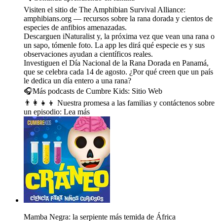
Visiten el sitio de The Amphibian Survival Alliance:
amphibians.org — recursos sobre la rana dorada y cientos de
especies de anfibios amenazadas.
Descarguen iNaturalist y, la próxima vez que vean una rana o
un sapo, tómenle foto. La app les dirá qué especie es y sus
observaciones ayudan a científicos reales.
Investiguen el Día Nacional de la Rana Dorada en Panamá,
que se celebra cada 14 de agosto. ¿Por qué creen que un país
le dedica un día entero a una rana?
🎧Más podcasts de Cumbre Kids: ⁠⁠⁠⁠⁠⁠⁠⁠⁠⁠⁠⁠⁠⁠⁠⁠⁠⁠⁠⁠⁠⁠⁠⁠⁠⁠⁠⁠⁠⁠⁠⁠⁠⁠⁠⁠⁠⁠⁠⁠⁠⁠⁠⁠⁠⁠⁠⁠⁠⁠⁠⁠⁠⁠⁠⁠⁠⁠⁠⁠⁠⁠⁠⁠⁠⁠⁠⁠⁠⁠⁠⁠⁠⁠⁠⁠⁠⁠⁠⁠⁠Sitio Web⁠⁠⁠⁠⁠⁠⁠⁠⁠⁠⁠⁠⁠⁠⁠⁠⁠⁠⁠⁠⁠⁠⁠
👨‍👩‍👧‍👦 Nuestra promesa a las familias y contáctenos sobre
un episodio: ⁠⁠⁠⁠⁠⁠⁠⁠⁠⁠⁠⁠⁠⁠⁠⁠⁠⁠⁠⁠⁠Lea más⁠
Mamba Negra: la serpiente más temida de África