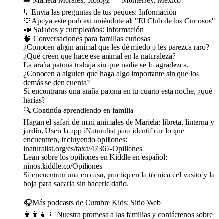
➡️ Mariela Morales, bióloga — Monterrey, México
💬Envía las preguntas de tus peques: ⁠⁠⁠⁠Información⁠⁠
⁠⁠⁠💛Apoya este podcast uniéndote al: "⁠⁠⁠⁠El Club de los Curiosos⁠⁠⁠⁠"
📣 Saludos y cumpleaños: ⁠⁠⁠⁠Información⁠
🧠 Conversaciones para familias curiosas
¿Conocen algún animal que les dé miedo o les parezca raro?
¿Qué creen que hace ese animal en la naturaleza?
La araña patona trabaja sin que nadie se lo agradezca.
¿Conocen a alguien que haga algo importante sin que los
demás se den cuenta?
Si encontraras una araña patona en tu cuarto esta noche, ¿qué
harías?
🔍 Continúa aprendiendo en familia
Hagan el safari de mini animales de Mariela: libreta, linterna y
jardín. Usen la app iNaturalist para identificar lo que
encuentren, incluyendo opiliones:
inaturalist.org/es/taxa/47367-Opiliones
Lean sobre los opiliones en Kiddle en español:
ninos.kiddle.co/Opiliones
Si encuentran una en casa, practiquen la técnica del vasito y la
hoja para sacarla sin hacerle daño.
🎧Más podcasts de Cumbre Kids: ⁠⁠⁠⁠Sitio Web⁠⁠⁠⁠
👨‍👩‍👧‍👦 Nuestra promesa a las familias y contáctenos sobre