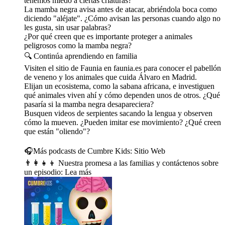
tenemos miedo a ciertas criaturas?
La mamba negra avisa antes de atacar, abriéndola boca como
diciendo "aléjate". ¿Cómo avisan las personas cuando algo no
les gusta, sin usar palabras?
¿Por qué creen que es importante proteger a animales
peligrosos como la mamba negra?
🔍 Continúa aprendiendo en familia
Visiten el sitio de Faunia en faunia.es para conocer el pabellón
de veneno y los animales que cuida Álvaro en Madrid.
Elijan un ecosistema, como la sabana africana, e investiguen
qué animales viven ahí y cómo dependen unos de otros. ¿Qué
pasaría si la mamba negra desapareciera?
Busquen videos de serpientes sacando la lengua y observen
cómo la mueven. ¿Pueden imitar ese movimiento? ¿Qué creen
que están "oliendo"?
🎧Más podcasts de Cumbre Kids: ⁠⁠⁠⁠⁠⁠⁠⁠⁠⁠⁠⁠⁠⁠⁠⁠⁠⁠⁠⁠⁠⁠⁠⁠⁠⁠⁠⁠⁠⁠⁠⁠⁠⁠⁠⁠⁠⁠⁠⁠⁠⁠⁠⁠⁠⁠⁠⁠⁠⁠⁠⁠⁠⁠⁠⁠⁠⁠⁠⁠⁠⁠⁠⁠⁠⁠⁠⁠⁠⁠⁠⁠⁠⁠⁠⁠⁠⁠⁠⁠Sitio Web⁠⁠⁠⁠⁠⁠⁠⁠⁠⁠⁠⁠⁠⁠⁠⁠⁠⁠⁠⁠⁠⁠
👨‍👩‍👧‍👦 Nuestra promesa a las familias y contáctenos sobre
un episodio: ⁠⁠⁠⁠⁠⁠⁠⁠⁠⁠⁠⁠⁠⁠⁠⁠⁠⁠⁠⁠Lea más⁠