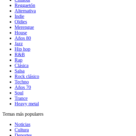
Reggaetón
Alternativa
Indie
Oldies
Merengue
House
Años 80
Jazz
Hip hop
R&B
Rap
Clásica
Salsa
Rock clásico
Techno
Años 70
Soul
Trance
Heavy metal
Temas más populares
Noticias
Cultura
Deportes