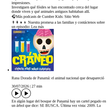
impresiones.
Investiguen qué fósiles se han encontrado cerca del lugar
donde viven y qué animales antiguos habitaban allí.
🎧Más podcasts de Cumbre Kids: ⁠⁠⁠⁠⁠⁠⁠⁠⁠⁠⁠⁠⁠⁠⁠⁠⁠⁠⁠⁠⁠⁠⁠⁠⁠⁠⁠⁠⁠⁠⁠⁠⁠⁠⁠⁠⁠⁠⁠⁠⁠⁠⁠⁠⁠⁠⁠⁠⁠⁠⁠⁠⁠⁠⁠⁠⁠⁠⁠⁠⁠⁠⁠⁠⁠⁠⁠⁠⁠⁠⁠⁠⁠⁠⁠⁠⁠⁠⁠⁠Sitio Web⁠⁠⁠⁠⁠⁠⁠⁠⁠⁠⁠⁠⁠⁠⁠⁠⁠⁠⁠⁠⁠⁠
👨‍👩‍👧‍👦 Nuestra promesa a las familias y contáctenos sobre
un episodio: ⁠⁠⁠⁠⁠⁠⁠⁠⁠⁠⁠⁠⁠⁠⁠⁠⁠⁠⁠⁠Lea más⁠
Rana Dorada de Panamá: el animal nacional que desapareció
30/07/2026
|
27 min
En algún lugar del bosque de Panamá hay un cartel pegado en
un árbol que dice: SE BUSCA. Última vez vista: 2009. La