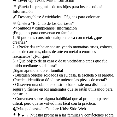
➡️ Level-Up Texas: ⁠⁠Más información⁠
💬 ¡Envía las preguntas de tus hijos para los episodios!:
⁠⁠⁠⁠⁠⁠Información⁠⁠⁠⁠⁠
🖍️ Descargables: ⁠⁠⁠⁠⁠⁠⁠⁠⁠⁠⁠⁠⁠⁠⁠⁠⁠⁠⁠⁠Actividades⁠⁠⁠⁠⁠⁠⁠⁠⁠⁠⁠⁠⁠⁠⁠⁠⁠⁠⁠⁠⁠ | ⁠⁠⁠⁠⁠⁠⁠⁠⁠⁠⁠⁠⁠⁠⁠⁠⁠⁠⁠⁠⁠⁠⁠⁠⁠⁠⁠⁠⁠⁠⁠⁠⁠⁠⁠⁠⁠⁠⁠⁠⁠⁠⁠⁠⁠⁠⁠⁠⁠⁠⁠⁠⁠⁠⁠⁠⁠⁠⁠⁠⁠⁠⁠⁠⁠⁠⁠⁠⁠⁠⁠⁠⁠⁠⁠⁠⁠⁠⁠Páginas para colorear⁠⁠⁠⁠⁠⁠⁠⁠⁠⁠⁠⁠⁠⁠⁠⁠⁠⁠⁠⁠
⚛️ Únete a "⁠⁠⁠⁠⁠⁠⁠⁠⁠⁠⁠⁠⁠⁠⁠⁠⁠⁠⁠⁠⁠⁠⁠⁠El Club de los Curiosos⁠⁠⁠⁠⁠⁠⁠⁠⁠⁠⁠⁠⁠⁠⁠⁠⁠⁠⁠⁠⁠⁠⁠⁠"
📣 Saludos y cumpleaños: ⁠⁠⁠⁠⁠⁠⁠⁠⁠⁠⁠⁠⁠⁠⁠⁠⁠⁠⁠⁠⁠⁠⁠⁠⁠⁠⁠⁠⁠⁠⁠⁠⁠⁠⁠⁠⁠⁠⁠⁠⁠⁠⁠⁠⁠⁠⁠⁠⁠⁠⁠⁠⁠⁠⁠⁠⁠⁠⁠⁠⁠⁠⁠⁠⁠⁠⁠⁠⁠⁠⁠⁠⁠⁠⁠⁠⁠⁠⁠⁠⁠⁠⁠⁠⁠⁠Información⁠⁠⁠⁠⁠⁠⁠⁠⁠⁠⁠⁠⁠⁠⁠⁠⁠⁠⁠⁠⁠⁠⁠⁠⁠⁠⁠
¡Preguntas para conversar en familia!
1. Si pudieras construir cualquier cosa con metal, ¿qué
crearías?
2. ¿Preferirías trabajar construyendo montañas rusas, cohetes,
autos de carreras, obras de arte en metal o enormes
rascacielos? ¿Por qué?
3. ¿Qué objeto de tu casa o de tu vecindario crees que fue
unido mediante soldadura?
¡Sigan aprendiendo en familia!
• Busquen objetos soldados en su casa, la escuela o el parque.
¿Pueden identificar dónde se unieron las piezas de metal?
• Observen una obra de construcción desde una distancia
segura y fíjense en los materiales que se están utilizando para
construir.
• Conversen sobre alguna habilidad que al principio parecía
difícil, pero que se volvió más fácil con la práctica.
🎧Más podcasts de Cumbre Kids: ⁠⁠⁠⁠⁠⁠⁠⁠⁠⁠⁠⁠⁠⁠⁠⁠⁠⁠⁠⁠⁠⁠⁠⁠⁠⁠⁠⁠⁠⁠⁠⁠⁠⁠⁠⁠⁠⁠⁠⁠⁠⁠⁠⁠⁠⁠⁠⁠⁠⁠⁠⁠⁠⁠⁠⁠⁠⁠⁠⁠⁠⁠⁠⁠⁠⁠⁠⁠⁠⁠⁠⁠⁠⁠⁠⁠⁠⁠⁠Sitio Web⁠⁠⁠⁠⁠⁠⁠⁠⁠⁠⁠⁠⁠⁠⁠⁠⁠⁠⁠⁠⁠
👨‍👩‍👧‍👦 Nuestra promesa a las familias y contáctenos sobre