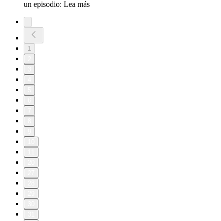
un episodio: ⁠⁠⁠⁠Lea más
1
2
3
4
5
6
7
8
9
10
11
20
27
28
29
30
31