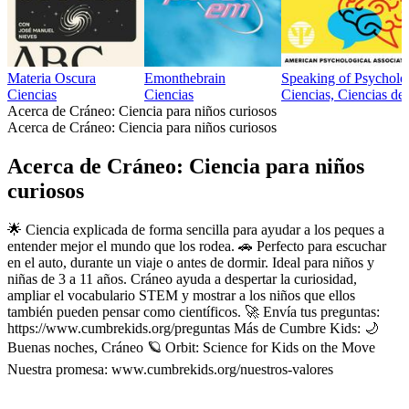
Materia Oscura
Emonthebrain
Speaking of Psycholo
Ciencias
Ciencias
Ciencias, Ciencias de 
Acerca de Cráneo: Ciencia para niños curiosos
Acerca de Cráneo: Ciencia para niños curiosos
Acerca de Cráneo: Ciencia para niños
curiosos
🌟 Ciencia explicada de forma sencilla para ayudar a los peques a
entender mejor el mundo que los rodea. 🚗 Perfecto para escuchar
en el auto, durante un viaje o antes de dormir. Ideal para niños y
niñas de 3 a 11 años. Cráneo ayuda a despertar la curiosidad,
ampliar el vocabulario STEM y mostrar a los niños que ellos
también pueden pensar como científicos. 🚀 Envía tus preguntas:
https://www.cumbrekids.org/preguntas Más de Cumbre Kids: 🌙
Buenas noches, Cráneo 🪐 Orbit: Science for Kids on the Move
Nuestra promesa: www.cumbrekids.org/nuestros-valores
Sitio web del podcast