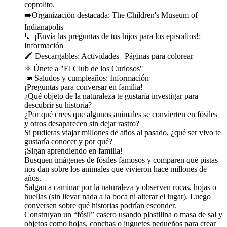
coprolito.
➡️Organización destacada: The Children's Museum of
Indianapolis
💬 ¡Envía las preguntas de tus hijos para los episodios!:
⁠⁠⁠⁠⁠⁠⁠Información⁠⁠⁠⁠⁠⁠
🖍️ Descargables: ⁠⁠⁠⁠⁠⁠⁠⁠⁠⁠⁠⁠⁠⁠⁠⁠⁠⁠⁠⁠⁠Actividades⁠⁠⁠⁠⁠⁠⁠⁠⁠⁠⁠⁠⁠⁠⁠⁠⁠⁠⁠⁠⁠⁠ | ⁠⁠⁠⁠⁠⁠⁠⁠⁠⁠⁠⁠⁠⁠⁠⁠⁠⁠⁠⁠⁠⁠⁠⁠⁠⁠⁠⁠⁠⁠⁠⁠⁠⁠⁠⁠⁠⁠⁠⁠⁠⁠⁠⁠⁠⁠⁠⁠⁠⁠⁠⁠⁠⁠⁠⁠⁠⁠⁠⁠⁠⁠⁠⁠⁠⁠⁠⁠⁠⁠⁠⁠⁠⁠⁠⁠⁠⁠⁠⁠Páginas para colorear⁠⁠⁠⁠⁠⁠⁠⁠⁠⁠⁠⁠⁠⁠⁠⁠⁠⁠⁠⁠⁠
⚛️ Únete a "⁠⁠⁠⁠⁠⁠⁠⁠⁠⁠⁠⁠⁠⁠⁠⁠⁠⁠⁠⁠⁠⁠⁠⁠⁠El Club de los Curiosos⁠⁠⁠⁠⁠⁠⁠⁠⁠⁠⁠⁠⁠⁠⁠⁠⁠⁠⁠⁠⁠⁠⁠⁠⁠"
📣 Saludos y cumpleaños: ⁠⁠⁠⁠⁠⁠⁠⁠⁠⁠⁠⁠⁠⁠⁠⁠⁠⁠⁠⁠⁠⁠⁠⁠⁠⁠⁠⁠⁠⁠⁠⁠⁠⁠⁠⁠⁠⁠⁠⁠⁠⁠⁠⁠⁠⁠⁠⁠⁠⁠⁠⁠⁠⁠⁠⁠⁠⁠⁠⁠⁠⁠⁠⁠⁠⁠⁠⁠⁠⁠⁠⁠⁠⁠⁠⁠⁠⁠⁠⁠⁠⁠⁠⁠⁠⁠⁠Información⁠⁠⁠⁠⁠⁠⁠⁠⁠⁠⁠⁠⁠⁠⁠⁠⁠⁠⁠⁠⁠⁠⁠⁠⁠⁠⁠⁠
¡Preguntas para conversar en familia!
¿Qué objeto de la naturaleza te gustaría investigar para
descubrir su historia?
¿Por qué crees que algunos animales se convierten en fósiles
y otros desaparecen sin dejar rastro?
Si pudieras viajar millones de años al pasado, ¿qué ser vivo te
gustaría conocer y por qué?
¡Sigan aprendiendo en familia!
Busquen imágenes de fósiles famosos y comparen qué pistas
nos dan sobre los animales que vivieron hace millones de
años.
Salgan a caminar por la naturaleza y observen rocas, hojas o
huellas (sin llevar nada a la boca ni alterar el lugar). Luego
conversen sobre qué historias podrían esconder.
Construyan un “fósil” casero usando plastilina o masa de sal y
objetos como hojas, conchas o juguetes pequeños para crear