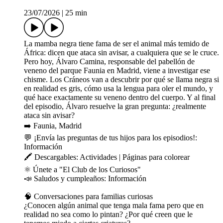
23/07/2026
|
25 min
La mamba negra tiene fama de ser el animal más temido de
África: dicen que ataca sin avisar, a cualquiera que se le cruce.
Pero hoy, Álvaro Camina, responsable del pabellón de
veneno del parque Faunia en Madrid, viene a investigar ese
chisme. Los Cráneos van a descubrir por qué se llama negra si
en realidad es gris, cómo usa la lengua para oler el mundo, y
qué hace exactamente su veneno dentro del cuerpo. Y al final
del episodio, Álvaro resuelve la gran pregunta: ¿realmente
ataca sin avisar?
➡️ Faunia, Madrid
💬 ¡Envía las preguntas de tus hijos para los episodios!:
⁠⁠⁠⁠⁠⁠⁠Información⁠⁠⁠⁠⁠⁠
🖍️ Descargables: ⁠⁠⁠⁠⁠⁠⁠⁠⁠⁠⁠⁠⁠⁠⁠⁠⁠⁠⁠⁠⁠Actividades⁠⁠⁠⁠⁠⁠⁠⁠⁠⁠⁠⁠⁠⁠⁠⁠⁠⁠⁠⁠⁠⁠ | ⁠⁠⁠⁠⁠⁠⁠⁠⁠⁠⁠⁠⁠⁠⁠⁠⁠⁠⁠⁠⁠⁠⁠⁠⁠⁠⁠⁠⁠⁠⁠⁠⁠⁠⁠⁠⁠⁠⁠⁠⁠⁠⁠⁠⁠⁠⁠⁠⁠⁠⁠⁠⁠⁠⁠⁠⁠⁠⁠⁠⁠⁠⁠⁠⁠⁠⁠⁠⁠⁠⁠⁠⁠⁠⁠⁠⁠⁠⁠⁠Páginas para colorear⁠⁠⁠⁠⁠⁠⁠⁠⁠⁠⁠⁠⁠⁠⁠⁠⁠⁠⁠⁠⁠
⚛️ Únete a "⁠⁠⁠⁠⁠⁠⁠⁠⁠⁠⁠⁠⁠⁠⁠⁠⁠⁠⁠⁠⁠⁠⁠⁠⁠El Club de los Curiosos⁠⁠⁠⁠⁠⁠⁠⁠⁠⁠⁠⁠⁠⁠⁠⁠⁠⁠⁠⁠⁠⁠⁠⁠⁠"
📣 Saludos y cumpleaños: ⁠⁠⁠⁠⁠⁠⁠⁠⁠⁠⁠⁠⁠⁠⁠⁠⁠⁠⁠⁠⁠⁠⁠⁠⁠⁠⁠⁠⁠⁠⁠⁠⁠⁠⁠⁠⁠⁠⁠⁠⁠⁠⁠⁠⁠⁠⁠⁠⁠⁠⁠⁠⁠⁠⁠⁠⁠⁠⁠⁠⁠⁠⁠⁠⁠⁠⁠⁠⁠⁠⁠⁠⁠⁠⁠⁠⁠⁠⁠⁠⁠⁠⁠⁠⁠⁠⁠Información⁠⁠⁠⁠⁠⁠⁠⁠⁠⁠⁠⁠⁠⁠⁠⁠⁠⁠⁠⁠⁠⁠⁠⁠⁠⁠⁠
🧠 Conversaciones para familias curiosas
¿Conocen algún animal que tenga mala fama pero que en
realidad no sea como lo pintan? ¿Por qué creen que le