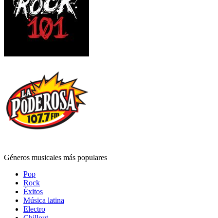
Géneros musicales más populares
Pop
Rock
Éxitos
Música latina
Electro
Chillout