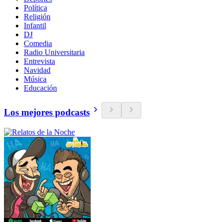
Política
Religión
Infantil
DJ
Comedia
Radio Universitaria
Entrevista
Navidad
Música
Educación
Los mejores podcasts