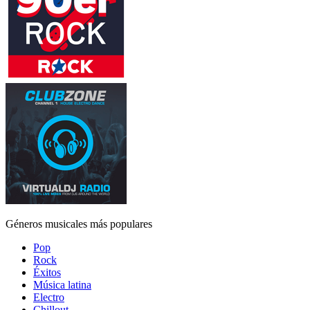
Géneros musicales más populares
Pop
Rock
Éxitos
Música latina
Electro
Chillout