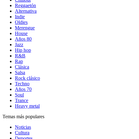
Reggaetón
Alternativa
Indie
Oldies
Merengue
House
Años 80
Jazz
Hip hop
R&B
Rap
Clásica
Salsa
Rock clásico
Techno
Años 70
Soul
Trance
Heavy metal
Temas más populares
Noticias
Cultura
Deportes