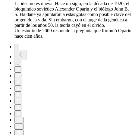
La idea no es nueva. Hace un siglo, en la década de 1920, el
bioquímico soviético Alexander Oparin y el biólogo John B.
S. Haldane ya apuntaron a estas gotas como posible clave del
origen de la vida. Sin embargo, con el auge de la genética a
partir de los años 50, la teoría cayó en el olvido.
Un estudio de 2009 responde la pregunta que formuló Oparin
hace cien años.
1
2
3
4
5
6
7
8
9
10
11
20