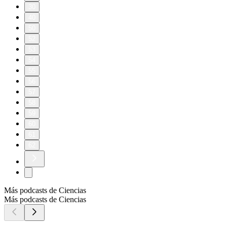
30
40
50
52
53
54
55
56
57
58
59
60
61
62
Más podcasts de Ciencias
Más podcasts de Ciencias