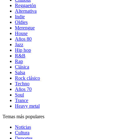
Reggaetón
Alternativa
Indie
Oldies
Merengue
House
Años 80
Jazz
Hip hop
R&B
Rap
Clásica
Salsa
Rock clásico
Techno
Años 70
Soul
Trance
Heavy metal
Temas más populares
Noticias
Cultura
Deportes