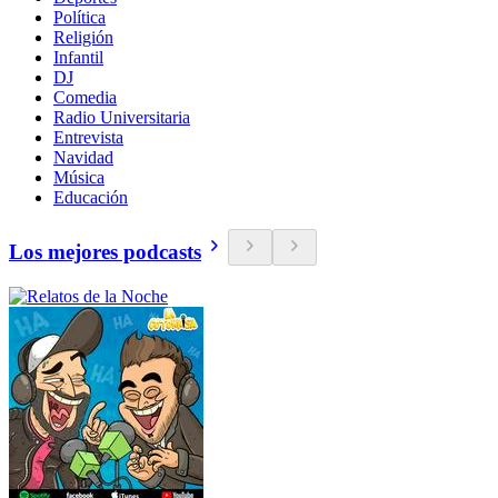
Política
Religión
Infantil
DJ
Comedia
Radio Universitaria
Entrevista
Navidad
Música
Educación
Los mejores podcasts