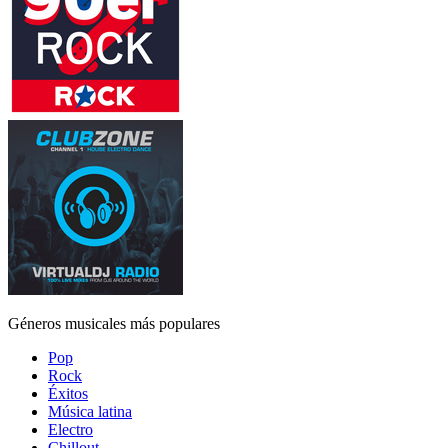
Géneros musicales más populares
Pop
Rock
Éxitos
Música latina
Electro
Chillout