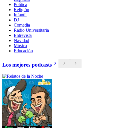
Política
Religión
Infantil
DJ
Comedia
Radio Universitaria
Entrevista
Navidad
Música
Educación
Los mejores podcasts