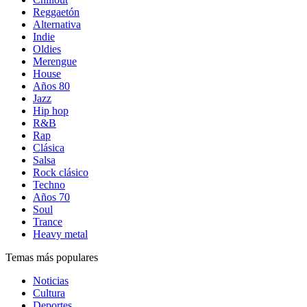
Reggaetón
Alternativa
Indie
Oldies
Merengue
House
Años 80
Jazz
Hip hop
R&B
Rap
Clásica
Salsa
Rock clásico
Techno
Años 70
Soul
Trance
Heavy metal
Temas más populares
Noticias
Cultura
Deportes