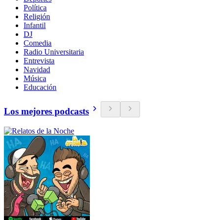
Política
Religión
Infantil
DJ
Comedia
Radio Universitaria
Entrevista
Navidad
Música
Educación
Los mejores podcasts