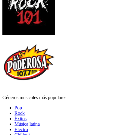
Géneros musicales más populares
Pop
Rock
Éxitos
Música latina
Electro
Chillout