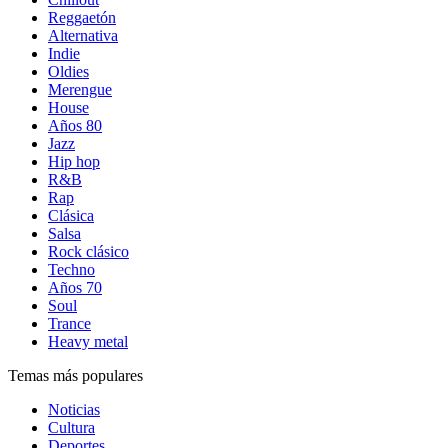
Reggaetón
Alternativa
Indie
Oldies
Merengue
House
Años 80
Jazz
Hip hop
R&B
Rap
Clásica
Salsa
Rock clásico
Techno
Años 70
Soul
Trance
Heavy metal
Temas más populares
Noticias
Cultura
Deportes