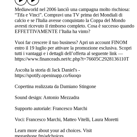
Mediaworld nel 2006 lanciò una campagna molto rischiosa:
“Tifa e Vinci”. Compravi una TV prima dei Mondiali di
calcio e se l'Italia avesse conquistato la Coppa del Mondo
avresti ricevuto il rimborso completo. Cosa è successo quando
EFFETTIVAMENTE l’Italia ha vinto?
Vuoi far crescere il tuo business? Apri un account FINOM
entro il 19 luglio per attivare la promozione esclusiva. Scopri
tutti i vantaggi e i dettagli dell’offerta al seguente link —
⁠⁠https://www.financeads.net/tc.php?t=76605C2928136110T⁠⁠
Ascolta la storia di Jack Daniel's -⁠⁠
https://spotify.openinapp.co/6uoqo⁠⁠⁠⁠⁠⁠
Copertina realizzata da ⁠⁠⁠Damiano Stingone⁠⁠⁠
Sound design: Antonio Mezzadra
Supporto autoriale: Francesco Marchi
Voci: Francesco Marchi, Matteo Vitelli, Laura Moretti
Learn more about your ad choices. Visit
megaphone.fm/adchoices