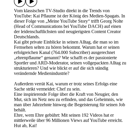
Vom klassischen TV-Studio direkt in die Trends von
YouTube: Kai Pflaume ist der König des Medien-Spagats. In
dieser Folge von „Meine YouTube Story“ trifft Georg Nolte
(Head of Communications bei YouTube DACH) auf einen
der leidenschaftlichsten und neugierigsten Content Creator
Deutschlands.
Kai gibt private Einblicke in seinen Alltag, die man so im
Fernsehen selten zu hören bekommt. Warum hat er seinen
erfolgreichen Kanal (764.000 Subscriber) ausgerechnet
„ehrenpflaume“ genannt? Wie schafft es der passionierte
Sportler und ARD-Moderator, seinen vollgepackten Alltag zu
strukturieren? Und wie blickt er auf die sich ständig
verändernde Medienindustrie?
Außerdem verrät Kai, warum er trotz seines Erfolgs eine
Sache strikt vermeidet: Chef zu sein.
Eine inspirierende Folge über die Kraft von Neugier, den
Mut, sich im Netz neu zu erfinden, und das Geheimnis, wie
man über Jahrzehnte hinweg die Begeisterung für seinen Job
behält.
Ehre, wem Ehre gebührt: Mit seinen 192 Videos hat er
mittlerweile über 96 Millionen Views auf YouTube erreicht.
Hut ab, Kai!