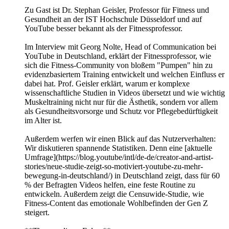
Zu Gast ist Dr. Stephan Geisler, Professor für Fitness und
Gesundheit an der IST Hochschule Düsseldorf und auf
YouTube besser bekannt als der Fitnessprofessor.
Im Interview mit Georg Nolte, Head of Communication bei
YouTube in Deutschland, erklärt der Fitnessprofessor, wie
sich die Fitness-Community von bloßem "Pumpen" hin zu
evidenzbasiertem Training entwickelt und welchen Einfluss er
dabei hat. Prof. Geisler erklärt, warum er komplexe
wissenschaftliche Studien in Videos übersetzt und wie wichtig
Muskeltraining nicht nur für die Ästhetik, sondern vor allem
als Gesundheitsvorsorge und Schutz vor Pflegebedürftigkeit
im Alter ist.
Außerdem werfen wir einen Blick auf das Nutzerverhalten:
Wir diskutieren spannende Statistiken. Denn eine [aktuelle
Umfrage](https://blog.youtube/intl/de-de/creator-and-artist-
stories/neue-studie-zeigt-so-motiviert-youtube-zu-mehr-
bewegung-in-deutschland/) in Deutschland zeigt, dass für 60
% der Befragten Videos helfen, eine feste Routine zu
entwickeln. Außerdem zeigt die Censuwide-Studie, wie
Fitness-Content das emotionale Wohlbefinden der Gen Z
steigert.