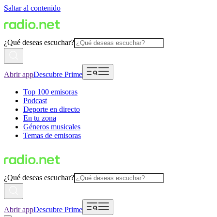
Saltar al contenido
¿Qué deseas escuchar?
Abrir app
Descubre Prime
Top 100 emisoras
Podcast
Deporte en directo
En tu zona
Géneros musicales
Temas de emisoras
¿Qué deseas escuchar?
Abrir app
Descubre Prime