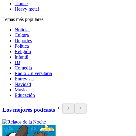
Trance
Heavy metal
Temas más populares
Noticias
Cultura
Deportes
Política
Religión
Infantil
DJ
Comedia
Radio Universitaria
Entrevista
Navidad
Música
Educación
Los mejores podcasts