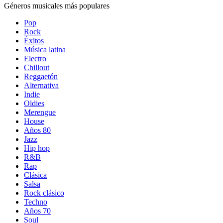
Géneros musicales más populares
Pop
Rock
Éxitos
Música latina
Electro
Chillout
Reggaetón
Alternativa
Indie
Oldies
Merengue
House
Años 80
Jazz
Hip hop
R&B
Rap
Clásica
Salsa
Rock clásico
Techno
Años 70
Soul