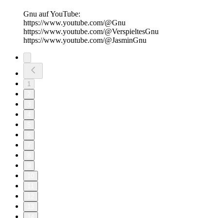
Gnu auf YouTube:
https://www.youtube.com/@Gnu
https://www.youtube.com/@VerspieltesGnu
https://www.youtube.com/@JasminGnu
1
2
3
4
5
6
7
8
9
10
11
12
13
14