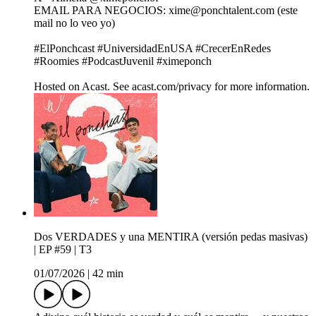
EMAIL PARA NEGOCIOS: xime@ponchtalent.com (este
mail no lo veo yo)
#ElPonchcast #UniversidadEnUSA #CrecerEnRedes
#Roomies #PodcastJuvenil #ximeponch
Hosted on Acast. See acast.com/privacy for more information.
Dos VERDADES y una MENTIRA (versión pedas masivas)
| EP #59 | T3
01/07/2026
|
42 min