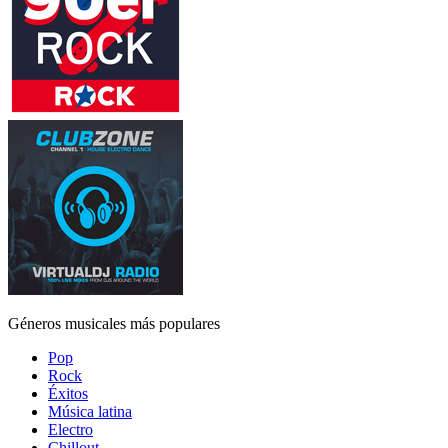
Géneros musicales más populares
Pop
Rock
Éxitos
Música latina
Electro
Chillout