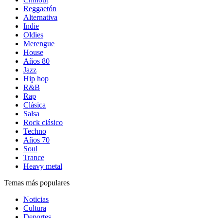
Reggaetón
Alternativa
Indie
Oldies
Merengue
House
Años 80
Jazz
Hip hop
R&B
Rap
Clásica
Salsa
Rock clásico
Techno
Años 70
Soul
Trance
Heavy metal
Temas más populares
Noticias
Cultura
Deportes