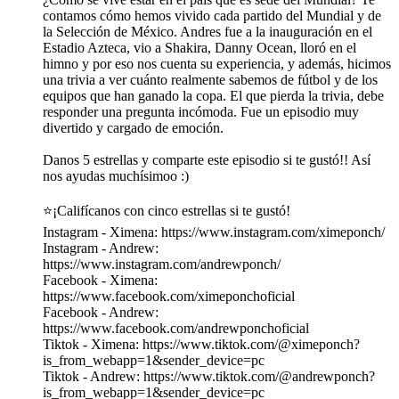
contamos cómo hemos vivido cada partido del Mundial y de
la Selección de México. Andres fue a la inauguración en el
Estadio Azteca, vio a Shakira, Danny Ocean, lloró en el
himno y por eso nos cuenta su experiencia, y además, hicimos
una trivia a ver cuánto realmente sabemos de fútbol y de los
equipos que han ganado la copa. El que pierda la trivia, debe
responder una pregunta incómoda. Fue un episodio muy
divertido y cargado de emoción.
Danos 5 estrellas y comparte este episodio si te gustó!! Así
nos ayudas muchísimoo :)
⭐️¡Califícanos con cinco estrellas si te gustó!
Instagram - Ximena: https://www.instagram.com/ximeponch/
Instagram - Andrew:
https://www.instagram.com/andrewponch/
Facebook - Ximena:
https://www.facebook.com/ximeponchoficial
Facebook - Andrew:
https://www.facebook.com/andrewponchoficial
Tiktok - Ximena: https://www.tiktok.com/@ximeponch?
is_from_webapp=1&sender_device=pc
Tiktok - Andrew: https://www.tiktok.com/@andrewponch?
is_from_webapp=1&sender_device=pc