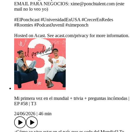
EMAIL PARA NEGOCIOS: xime@ponchtalent.com (este
mail no lo veo yo)
#ElPonchcast #UniversidadEnUSA #CrecerEnRedes
#Roomies #PodcastJuvenil #ximeponch
Hosted on Acast. See acast.com/privacy for more information.
Mi primera vez en el mundial + trivia + preguntas incómodas |
EP #58 | T3
24/06/2026
|
46 min
¿Cómo se vive estar en el país que es sede del Mundial? Te