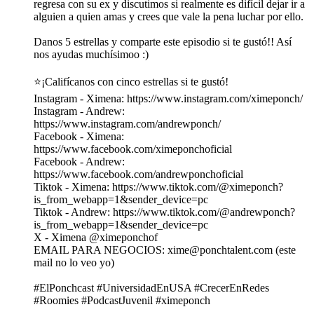
regresa con su ex y discutimos si realmente es difícil dejar ir a
alguien a quien amas y crees que vale la pena luchar por ello.
Danos 5 estrellas y comparte este episodio si te gustó!! Así
nos ayudas muchísimoo :)
⭐️¡Califícanos con cinco estrellas si te gustó!
Instagram - Ximena: https://www.instagram.com/ximeponch/
Instagram - Andrew:
https://www.instagram.com/andrewponch/
Facebook - Ximena:
https://www.facebook.com/ximeponchoficial
Facebook - Andrew:
https://www.facebook.com/andrewponchoficial
Tiktok - Ximena: https://www.tiktok.com/@ximeponch?
is_from_webapp=1&sender_device=pc
Tiktok - Andrew: https://www.tiktok.com/@andrewponch?
is_from_webapp=1&sender_device=pc
X - Ximena @ximeponchof
EMAIL PARA NEGOCIOS: xime@ponchtalent.com (este
mail no lo veo yo)
#ElPonchcast #UniversidadEnUSA #CrecerEnRedes
#Roomies #PodcastJuvenil #ximeponch