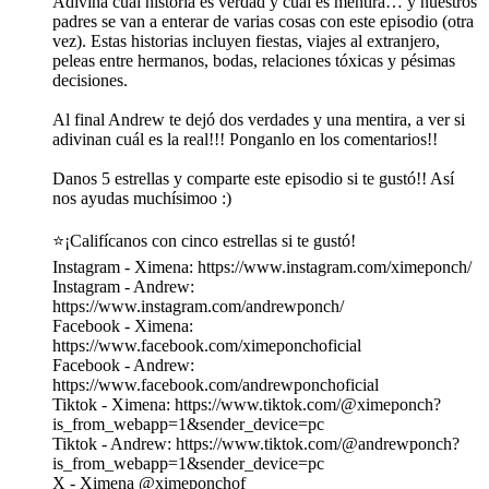
Adivina cuál historia es verdad y cuál es mentira… y nuestros
padres se van a enterar de varias cosas con este episodio (otra
vez). Estas historias incluyen fiestas, viajes al extranjero,
peleas entre hermanos, bodas, relaciones tóxicas y pésimas
decisiones.
Al final Andrew te dejó dos verdades y una mentira, a ver si
adivinan cuál es la real!!! Ponganlo en los comentarios!!
Danos 5 estrellas y comparte este episodio si te gustó!! Así
nos ayudas muchísimoo :)
⭐️¡Califícanos con cinco estrellas si te gustó!
Instagram - Ximena: https://www.instagram.com/ximeponch/
Instagram - Andrew:
https://www.instagram.com/andrewponch/
Facebook - Ximena:
https://www.facebook.com/ximeponchoficial
Facebook - Andrew:
https://www.facebook.com/andrewponchoficial
Tiktok - Ximena: https://www.tiktok.com/@ximeponch?
is_from_webapp=1&sender_device=pc
Tiktok - Andrew: https://www.tiktok.com/@andrewponch?
is_from_webapp=1&sender_device=pc
X - Ximena @ximeponchof