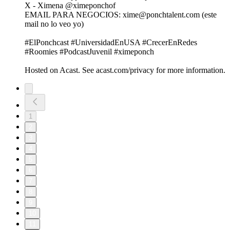
X - Ximena @ximeponchof
EMAIL PARA NEGOCIOS: xime@ponchtalent.com (este
mail no lo veo yo)
#ElPonchcast #UniversidadEnUSA #CrecerEnRedes
#Roomies #PodcastJuvenil #ximeponch
Hosted on Acast. See acast.com/privacy for more information.
1
2
3
4
5
6
7
8
9
10
11