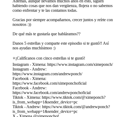
Además, aunque llevamos muchos años en esto, siguen
habiendo cosas que nos dan vergüenza, flojera o no sabemos
como enfrentar y te las contamos todas.
Gracias por siempre acompañarnos, crecer juntos y reírte con
nosotros :))
De qué más te gustaría que habláramos??
Danos 5 estrellas y comparte este episodio si te gustó!! Así
nos ayudas muchísimoo :)
⭐️¡Califícanos con cinco estrellas si te gustó!
Instagram - Ximena: https://www.instagram.com/ximeponch/
Instagram - Andrew:
https://www.instagram.com/andrewponch/
Facebook - Ximena:
https://www.facebook.com/ximeponchoficial
Facebook - Andrew:
https://www.facebook.com/andrewponchoficial
Tiktok - Ximena: https://www.tiktok.com/@ximeponch?
is_from_webapp=1&sender_device=pc
Tiktok - Andrew: https://www.tiktok.com/@andrewponch?
is_from_webapp=1&sender_device=pc
X - Ximena @ximeponchof