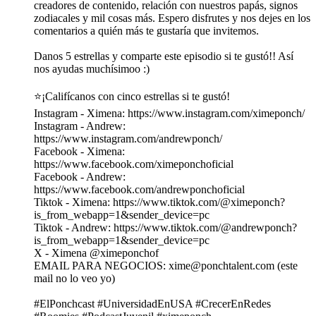
creadores de contenido, relación con nuestros papás, signos
zodiacales y mil cosas más. Espero disfrutes y nos dejes en los
comentarios a quién más te gustaría que invitemos.
Danos 5 estrellas y comparte este episodio si te gustó!! Así
nos ayudas muchísimoo :)
⭐️¡Califícanos con cinco estrellas si te gustó!
Instagram - Ximena: https://www.instagram.com/ximeponch/
Instagram - Andrew:
https://www.instagram.com/andrewponch/
Facebook - Ximena:
https://www.facebook.com/ximeponchoficial
Facebook - Andrew:
https://www.facebook.com/andrewponchoficial
Tiktok - Ximena: https://www.tiktok.com/@ximeponch?
is_from_webapp=1&sender_device=pc
Tiktok - Andrew: https://www.tiktok.com/@andrewponch?
is_from_webapp=1&sender_device=pc
X - Ximena @ximeponchof
EMAIL PARA NEGOCIOS: xime@ponchtalent.com (este
mail no lo veo yo)
#ElPonchcast #UniversidadEnUSA #CrecerEnRedes