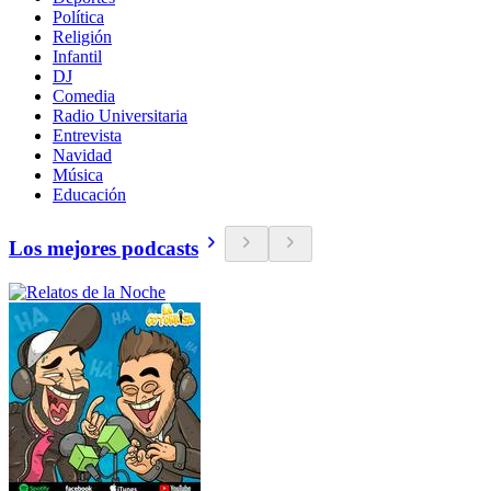
Política
Religión
Infantil
DJ
Comedia
Radio Universitaria
Entrevista
Navidad
Música
Educación
Los mejores podcasts