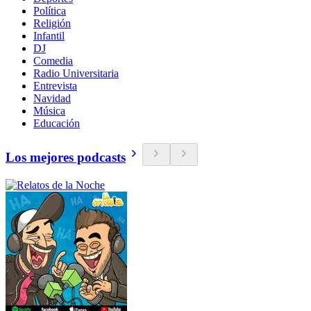
Política
Religión
Infantil
DJ
Comedia
Radio Universitaria
Entrevista
Navidad
Música
Educación
Los mejores podcasts