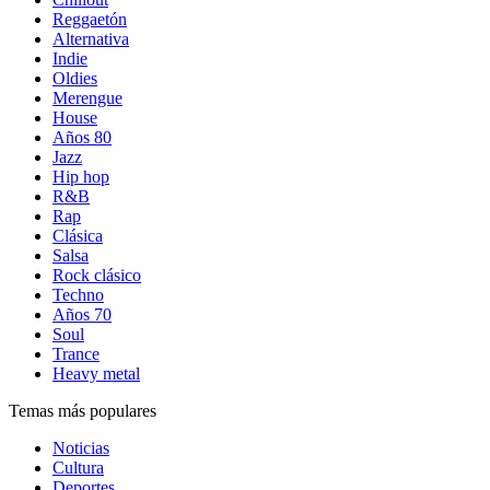
Reggaetón
Alternativa
Indie
Oldies
Merengue
House
Años 80
Jazz
Hip hop
R&B
Rap
Clásica
Salsa
Rock clásico
Techno
Años 70
Soul
Trance
Heavy metal
Temas más populares
Noticias
Cultura
Deportes