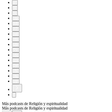
7
8
9
10
11
17
18
19
20
21
22
23
24
25
26
27
Más podcasts de Religión y espiritualidad
Más podcasts de Religión y espiritualidad