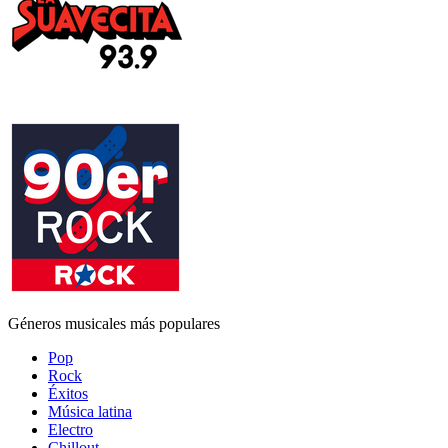
Géneros musicales más populares
Pop
Rock
Éxitos
Música latina
Electro
Chillout