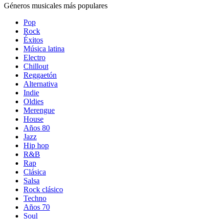
Géneros musicales más populares
Pop
Rock
Éxitos
Música latina
Electro
Chillout
Reggaetón
Alternativa
Indie
Oldies
Merengue
House
Años 80
Jazz
Hip hop
R&B
Rap
Clásica
Salsa
Rock clásico
Techno
Años 70
Soul