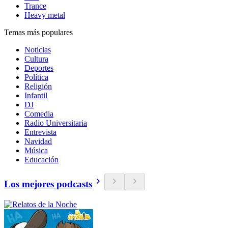
Trance
Heavy metal
Temas más populares
Noticias
Cultura
Deportes
Política
Religión
Infantil
DJ
Comedia
Radio Universitaria
Entrevista
Navidad
Música
Educación
Los mejores podcasts