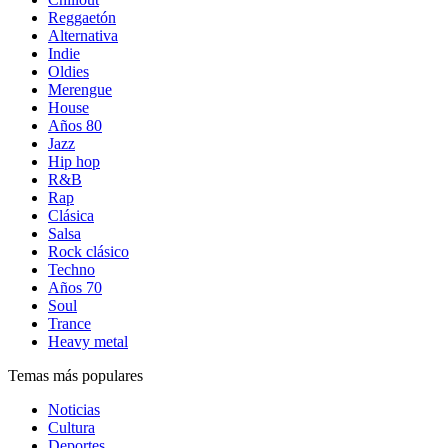
Reggaetón
Alternativa
Indie
Oldies
Merengue
House
Años 80
Jazz
Hip hop
R&B
Rap
Clásica
Salsa
Rock clásico
Techno
Años 70
Soul
Trance
Heavy metal
Temas más populares
Noticias
Cultura
Deportes