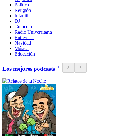
Política
Religión
Infantil
DJ
Comedia
Radio Universitaria
Entrevista
Navidad
Música
Educación
Los mejores podcasts