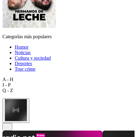
Categorías más populares
Humor
Noticias
Cultura y sociedad
Deportes
True crime
A - H
I - P
Q - Z