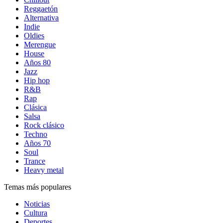
Reggaetón
Alternativa
Indie
Oldies
Merengue
House
Años 80
Jazz
Hip hop
R&B
Rap
Clásica
Salsa
Rock clásico
Techno
Años 70
Soul
Trance
Heavy metal
Temas más populares
Noticias
Cultura
Deportes