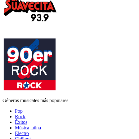
Géneros musicales más populares
Pop
Rock
Éxitos
Música latina
Electro
Chillout