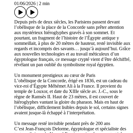
01/06/2026
|
2 min
Depuis près de deux siècles, les Parisiens passent devant
l’obélisque de la place de la Concorde sans prêter attention
aux mystérieux hiéroglyphes gravés à son sommet. Et
pourtant, un fragment de l’histoire de l’Égypte antique y
sommeillait, à plus de 20 mètres de hauteur, resté invisible aux
regards et incompris des savants… jusqu’à aujourd’hui. Grâce
aux nouvelles technologies et au travail méticuleux d’un
égyptologue français, ce message crypté vient d’être déchiffré,
révélant un pan oublié du symbolisme royal égyptien.
Un monument prestigieux au cœur de Paris
L’obélisque de la Concorde, érigé en 1836, est un cadeau du
vice-roi d’Égypte Méhémet Ali à la France. Il provient du
temple de Louxor, et date du XIIIe siècle av. J.-C., sous le
règne de Ramsès II. Haut de 23 mètres, il est couvert de
hiéroglyphes vantant la gloire du pharaon. Mais en haut de
l’obélisque, difficilement lisibles depuis le sol, certains signes
avaient jusque-là échappé à l’interprétation.
Un message resté invisible pendant près de 200 ans
C’est Jean-François Delorme, égyptologue et spécialiste des