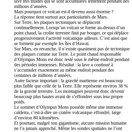
lave très fluides qui se sont accumulées lentement pendant des
millions d’années.
Mais pourquoi ce volcan est-il devenu aussi énorme ?
La réponse tient surtout aux particularités de Mars.
Sur Terre, les plaques tectoniques se déplacent
continuellement. Lorsqu’un volcan se forme au-dessus d’un
point chaud, la croûte terrestre finit par bouger, ce qui déplace
progressivement l’activité volcanique ailleurs. C’est ainsi que
se forment par exemple les îles d’Hawaï.
Sur Mars, en revanche, il n’existe quasiment pas de tectonique
des plaques comme sur Terre. Le point chaud responsable
d’Olympus Mons est donc resté sous le même endroit pendant
des périodes immenses. Résultat : la lave a continué à
s’accumuler exactement au même endroit pendant des
centaines de millions d’années.
Autre facteur important : la gravité martienne est beaucoup
plus faible que celle de la Terre. Elle représente environ 38 %
de la gravité terrestre. Les montagnes peuvent donc devenir
beaucoup plus hautes avant de s’effondrer sous leur propre
poids.
Le sommet d’Olympus Mons possède même une immense
caldeira, c’est-à-dire un cratère volcanique effondré, large
d’environ 80 kilomètres.
Et pourtant, malgré son gigantisme, aucune mission humaine
ne l’a jamais approché. Même les sondes spatiales ne l’ont