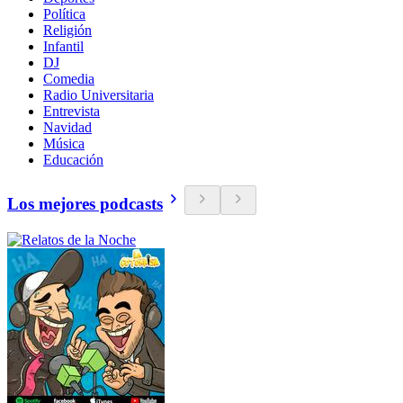
Política
Religión
Infantil
DJ
Comedia
Radio Universitaria
Entrevista
Navidad
Música
Educación
Los mejores podcasts