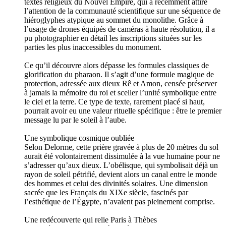
textes religieux du Nouvel Empire, qui a récemment attiré
l’attention de la communauté scientifique sur une séquence de
hiéroglyphes atypique au sommet du monolithe. Grâce à
l’usage de drones équipés de caméras à haute résolution, il a
pu photographier en détail les inscriptions situées sur les
parties les plus inaccessibles du monument.
Ce qu’il découvre alors dépasse les formules classiques de
glorification du pharaon. Il s’agit d’une formule magique de
protection, adressée aux dieux Rê et Amon, censée préserver
à jamais la mémoire du roi et sceller l’unité symbolique entre
le ciel et la terre. Ce type de texte, rarement placé si haut,
pourrait avoir eu une valeur rituelle spécifique : être le premier
message lu par le soleil à l’aube.
Une symbolique cosmique oubliée
Selon Delorme, cette prière gravée à plus de 20 mètres du sol
aurait été volontairement dissimulée à la vue humaine pour ne
s’adresser qu’aux dieux. L’obélisque, qui symbolisait déjà un
rayon de soleil pétrifié, devient alors un canal entre le monde
des hommes et celui des divinités solaires. Une dimension
sacrée que les Français du XIXe siècle, fascinés par
l’esthétique de l’Égypte, n’avaient pas pleinement comprise.
Une redécouverte qui relie Paris à Thèbes