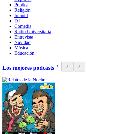
Política
Religión
Infantil
DJ
Comedia
Radio Universitaria
Entrevista
Navidad
Música
Educación
Los mejores podcasts