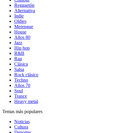
Reggaetón
Alternativa
Indie
Oldies
Merengue
House
Años 80
Jazz
Hip hop
R&B
Rap
Clásica
Salsa
Rock clásico
Techno
Años 70
Soul
Trance
Heavy metal
Temas más populares
Noticias
Cultura
Deportes