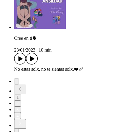
Cree en ti🫀
23/01/2023
|
10 min
No estas solx, no te sientas solx.❤️‍🩹
1
2
3
4