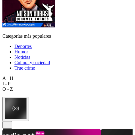
Categorías más populares
Deportes
Humor
Noticias
Cultura y sociedad
True crime
A - H
I - P
Q - Z