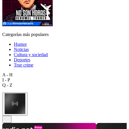
Categorías más populares
Humor
Noticias
Cultura y sociedad
Deportes
True crime
A - H
I - P
Q - Z