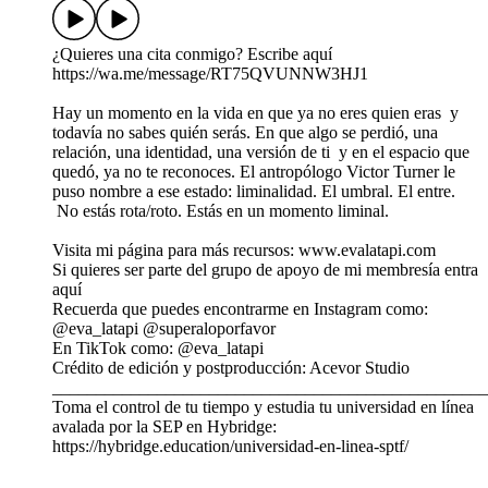
¿Quieres una cita conmigo? Escribe aquí
https://wa.me/message/RT75QVUNNW3HJ1
Hay un momento en la vida en que ya no eres quien eras y
todavía no sabes quién serás. En que algo se perdió, una
relación, una identidad, una versión de ti y en el espacio que
quedó, ya no te reconoces. El antropólogo Victor Turner le
puso nombre a ese estado: liminalidad. El umbral. El entre.
No estás rota/roto. Estás en un momento liminal.
Visita mi página para más recursos: www.evalatapi.com
Si quieres ser parte del grupo de apoyo de mi membresía entra
aquí
Recuerda que puedes encontrarme en Instagram como:
@eva_latapi @superaloporfavor
En TikTok como: @eva_latapi
Crédito de edición y postproducción: Acevor Studio
__________________________________________________
Toma el control de tu tiempo y estudia tu universidad en línea
avalada por la SEP en Hybridge:
https://hybridge.education/universidad-en-linea-sptf/