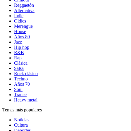
Reggaetón
Alternativa
Indie
Oldies
Merengue
House
Años 80
Jazz
Hip hop
R&B
Rap
Clásica
Salsa
Rock clásico
Techno
Años 70
Soul
Trance
Heavy metal
Temas más populares
Noticias
Cultura
Deportes