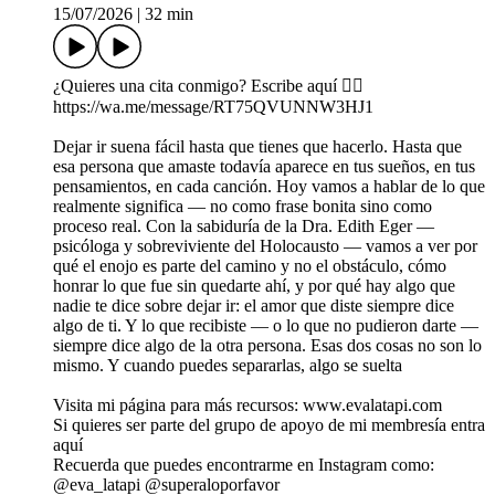
15/07/2026
|
32 min
¿Quieres una cita conmigo? Escribe aquí 👉🏼
https://wa.me/message/RT75QVUNNW3HJ1
Dejar ir suena fácil hasta que tienes que hacerlo. Hasta que
esa persona que amaste todavía aparece en tus sueños, en tus
pensamientos, en cada canción. Hoy vamos a hablar de lo que
realmente significa — no como frase bonita sino como
proceso real. Con la sabiduría de la Dra. Edith Eger —
psicóloga y sobreviviente del Holocausto — vamos a ver por
qué el enojo es parte del camino y no el obstáculo, cómo
honrar lo que fue sin quedarte ahí, y por qué hay algo que
nadie te dice sobre dejar ir: el amor que diste siempre dice
algo de ti. Y lo que recibiste — o lo que no pudieron darte —
siempre dice algo de la otra persona. Esas dos cosas no son lo
mismo. Y cuando puedes separarlas, algo se suelta
Visita mi página para más recursos: www.evalatapi.com
Si quieres ser parte del grupo de apoyo de mi membresía entra
aquí
Recuerda que puedes encontrarme en Instagram como:
@eva_latapi @superaloporfavor