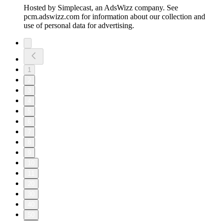
Hosted by Simplecast, an AdsWizz company. See
pcm.adswizz.com for information about our collection and
use of personal data for advertising.
1
2
3
4
5
6
7
8
9
10
11
20
30
40
50