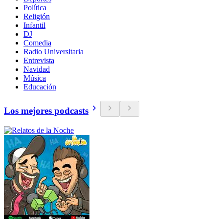
Política
Religión
Infantil
DJ
Comedia
Radio Universitaria
Entrevista
Navidad
Música
Educación
Los mejores podcasts