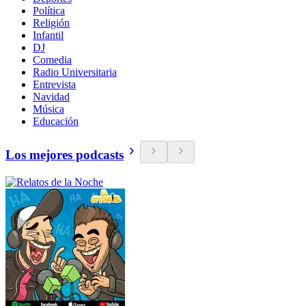
Política
Religión
Infantil
DJ
Comedia
Radio Universitaria
Entrevista
Navidad
Música
Educación
Los mejores podcasts