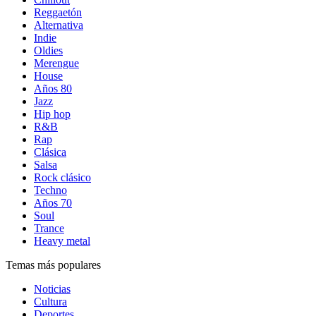
Reggaetón
Alternativa
Indie
Oldies
Merengue
House
Años 80
Jazz
Hip hop
R&B
Rap
Clásica
Salsa
Rock clásico
Techno
Años 70
Soul
Trance
Heavy metal
Temas más populares
Noticias
Cultura
Deportes