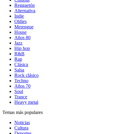
Reggaetón
Alternativa
Indie
Oldies
Merengue
House
Años 80
Jazz
Hip hop
R&B
Rap
Clásica
Salsa
Rock clásico
Techno
Años 70
Soul
Trance
Heavy metal
Temas más populares
Noticias
Cultura
Deportes