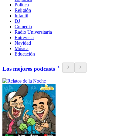
Política
Religión
Infantil
DJ
Comedia
Radio Universitaria
Entrevista
Navidad
Música
Educación
Los mejores podcasts