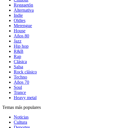
Reggaetón
Alternativa
Indie
Oldies
Merengue
House
Años 80
Jazz
Hip hop
R&B
Rap
Clásica
Salsa
Rock clásico
Techno
Años 70
Soul
Trance
Heavy metal
Temas más populares
Noticias
Cultura
Deportes