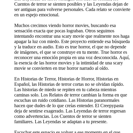
Cuentos de terror se sienten posibles y las Leyendas dejan de
ser antiguas para volverse personales. Cada relato se convierte
en un espejo emocional.
Muchos crecimos viendo horror movies, buscando esa
sensación exacta que pocas lograban. Otros seguimos
intentando encontrar una scary movie que realmente nos haga
apagar la luz con miedo. Este proyecto entiende esa búsqueda
y la traduce en audio. Esto es true horror, el que no depende
de imágenes, el que se construye en tu mente. True horror es
reconocer una emoción propia en una voz desconocida. Aquí,
la esencia de las horror movies y la intimidad de una scary
movie se convierten en true horror narrado al oído.
En Historias de Terror, Historias de Horror, Historias en
Español, las Historias de terror cortas no se olvidan rápido.
Las historias de miedo se repiten en tu cabeza mientras
caminas solo. Los Relatos de terror cambian la forma en que
escuchas un ruido cotidiano. Las Historias paranormales
hacen que dudes de lo que creías entender. El Creepypasta
deja de sentirse exagerado. Las Leyendas de terror regresan
como advertencias. Los Cuentos de terror se sienten
familiares. Las Leyendas se adaptan a tu presente.
Escuchar este espacio es volver a ese momento en el que