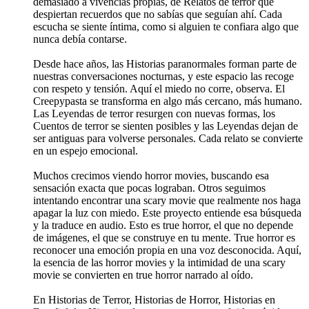
demasiado a vivencias propias, de Relatos de terror que
despiertan recuerdos que no sabías que seguían ahí. Cada
escucha se siente íntima, como si alguien te confiara algo que
nunca debía contarse.
Desde hace años, las Historias paranormales forman parte de
nuestras conversaciones nocturnas, y este espacio las recoge
con respeto y tensión. Aquí el miedo no corre, observa. El
Creepypasta se transforma en algo más cercano, más humano.
Las Leyendas de terror resurgen con nuevas formas, los
Cuentos de terror se sienten posibles y las Leyendas dejan de
ser antiguas para volverse personales. Cada relato se convierte
en un espejo emocional.
Muchos crecimos viendo horror movies, buscando esa
sensación exacta que pocas lograban. Otros seguimos
intentando encontrar una scary movie que realmente nos haga
apagar la luz con miedo. Este proyecto entiende esa búsqueda
y la traduce en audio. Esto es true horror, el que no depende
de imágenes, el que se construye en tu mente. True horror es
reconocer una emoción propia en una voz desconocida. Aquí,
la esencia de las horror movies y la intimidad de una scary
movie se convierten en true horror narrado al oído.
En Historias de Terror, Historias de Horror, Historias en