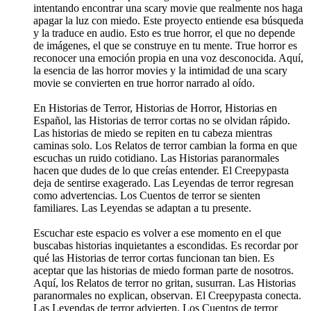
intentando encontrar una scary movie que realmente nos haga
apagar la luz con miedo. Este proyecto entiende esa búsqueda
y la traduce en audio. Esto es true horror, el que no depende
de imágenes, el que se construye en tu mente. True horror es
reconocer una emoción propia en una voz desconocida. Aquí,
la esencia de las horror movies y la intimidad de una scary
movie se convierten en true horror narrado al oído.
En Historias de Terror, Historias de Horror, Historias en
Español, las Historias de terror cortas no se olvidan rápido.
Las historias de miedo se repiten en tu cabeza mientras
caminas solo. Los Relatos de terror cambian la forma en que
escuchas un ruido cotidiano. Las Historias paranormales
hacen que dudes de lo que creías entender. El Creepypasta
deja de sentirse exagerado. Las Leyendas de terror regresan
como advertencias. Los Cuentos de terror se sienten
familiares. Las Leyendas se adaptan a tu presente.
Escuchar este espacio es volver a ese momento en el que
buscabas historias inquietantes a escondidas. Es recordar por
qué las Historias de terror cortas funcionan tan bien. Es
aceptar que las historias de miedo forman parte de nosotros.
Aquí, los Relatos de terror no gritan, susurran. Las Historias
paranormales no explican, observan. El Creepypasta conecta.
Las Leyendas de terror advierten. Los Cuentos de terror