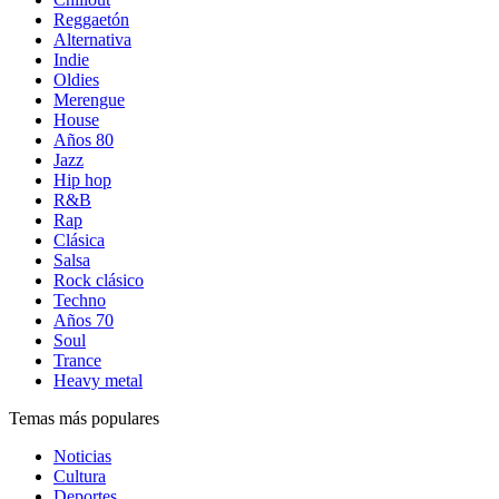
Reggaetón
Alternativa
Indie
Oldies
Merengue
House
Años 80
Jazz
Hip hop
R&B
Rap
Clásica
Salsa
Rock clásico
Techno
Años 70
Soul
Trance
Heavy metal
Temas más populares
Noticias
Cultura
Deportes