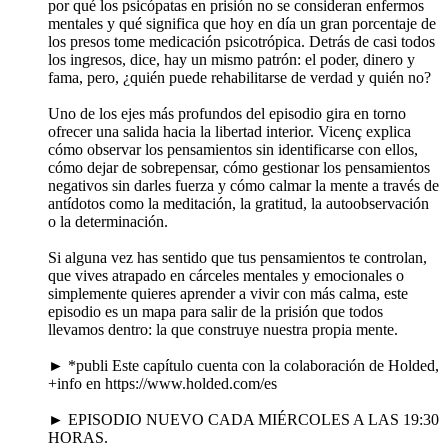
por qué los psicópatas en prisión no se consideran enfermos
mentales y qué significa que hoy en día un gran porcentaje de
los presos tome medicación psicotrópica. Detrás de casi todos
los ingresos, dice, hay un mismo patrón: el poder, dinero y
fama, pero, ¿quién puede rehabilitarse de verdad y quién no?
Uno de los ejes más profundos del episodio gira en torno
ofrecer una salida hacia la libertad interior. Vicenç explica
cómo observar los pensamientos sin identificarse con ellos,
cómo dejar de sobrepensar, cómo gestionar los pensamientos
negativos sin darles fuerza y cómo calmar la mente a través de
antídotos como la meditación, la gratitud, la autoobservación
o la determinación.
Si alguna vez has sentido que tus pensamientos te controlan,
que vives atrapado en cárceles mentales y emocionales o
simplemente quieres aprender a vivir con más calma, este
episodio es un mapa para salir de la prisión que todos
llevamos dentro: la que construye nuestra propia mente.
► *publi Este capítulo cuenta con la colaboración de Holded,
+info en https://www.holded.com/es
► EPISODIO NUEVO CADA MIÉRCOLES A LAS 19:30
HORAS.