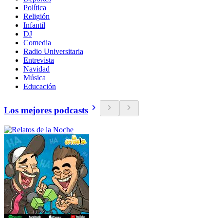
Política
Religión
Infantil
DJ
Comedia
Radio Universitaria
Entrevista
Navidad
Música
Educación
Los mejores podcasts