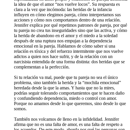
la idea de que el amor “nos vuelve locos”. Su respuesta es
clara a la vez que incómoda: las heridas de la infancia
influyen en cómo elegimos pareja, cómo interpretamos sus
acciones y cómo nos comportamos dentro de una relación.
Jennifer explica por qué repetimos patrones de pareja, por qué
tu pareja no crea tus inseguridades sino que las activa, y cómo
la herida de abandono en el amor y el miedo a la soledad
después de una ruptura nos empujan a la dependencia
emocional en la pareja. Hablamos de cómo saber si una
relación es tóxica y del refuerzo intermitente que nos vuelve
adictos a quien nos hace sufrir, y de la relación con un
narcisista entendida de una forma distinta: dos heridas que se
complementan a la perfección.
Si tu relación va mal, puede que tu pareja no sea el único
problema, sino también la herida y la “mochila emocional”
heredada desde la que la amas. Y hasta que no la mires,
podrías seguir tolerando comportamientos que te hacen daño
y confundiendo dependencia, miedo o control con amor.
Porque no amamos desde lo que queremos, sino desde lo que
somos.
También nos volcamos de lleno en la infidelidad. Jennifer
afirma que no es una falta de amor, es una falta de respeto a
los acuerdos. De este modo, aborda por qué las personas son