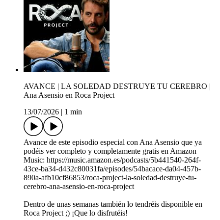
AVANCE | LA SOLEDAD DESTRUYE TU CEREBRO |
Ana Asensio en Roca Project
13/07/2026
|
1 min
Avance de este episodio especial con Ana Asensio que ya
podéis ver completo y completamente gratis en Amazon
Music: https://music.amazon.es/podcasts/5b441540-264f-
43ce-ba34-d432c80031fa/episodes/54bacace-da04-457b-
890a-afb10cf86853/roca-project-la-soledad-destruye-tu-
cerebro-ana-asensio-en-roca-project
Dentro de unas semanas también lo tendréis disponible en
Roca Project ;) ¡Que lo disfrutéis!