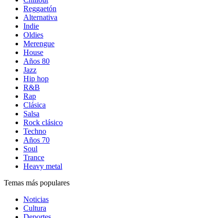
Reggaetón
Alternativa
Indie
Oldies
Merengue
House
Años 80
Jazz
Hip hop
R&B
Rap
Clásica
Salsa
Rock clásico
Techno
Años 70
Soul
Trance
Heavy metal
Temas más populares
Noticias
Cultura
Deportes