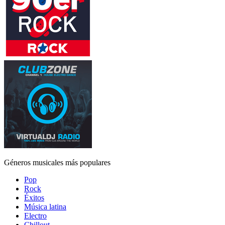
Géneros musicales más populares
Pop
Rock
Éxitos
Música latina
Electro
Chillout