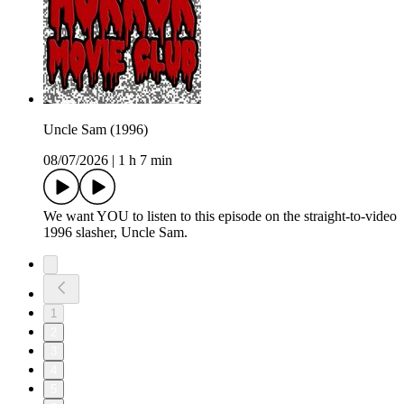
Uncle Sam (1996)
08/07/2026
|
1 h 7 min
We want YOU to listen to this episode on the straight-to-video
1996 slasher, Uncle Sam.
1
2
3
4
5