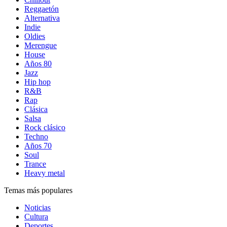
Reggaetón
Alternativa
Indie
Oldies
Merengue
House
Años 80
Jazz
Hip hop
R&B
Rap
Clásica
Salsa
Rock clásico
Techno
Años 70
Soul
Trance
Heavy metal
Temas más populares
Noticias
Cultura
Deportes