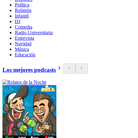
Política
Religión
Infantil
DJ
Comedia
Radio Universitaria
Entrevista
Navidad
Música
Educación
Los mejores podcasts