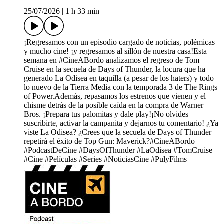
25/07/2026
|
1 h 33 min
¡Regresamos con un episodio cargado de noticias, polémicas
y mucho cine! ¡y regresamos al sillón de nuestra casa!Esta
semana en #CineABordo analizamos el regreso de Tom
Cruise en la secuela de Days of Thunder, la locura que ha
generado La Odisea en taquilla (a pesar de los haters) y todo
lo nuevo de la Tierra Media con la temporada 3 de The Rings
of Power.Además, repasamos los estrenos que vienen y el
chisme detrás de la posible caída en la compra de Warner
Bros. ¡Prepara tus palomitas y dale play!¡No olvides
suscribirte, activar la campanita y dejarnos tu comentario! ¿Ya
viste La Odisea? ¿Crees que la secuela de Days of Thunder
repetirá el éxito de Top Gun: Maverick?#CineABordo
#PodcastDeCine #DaysOfThunder #LaOdisea #TomCruise
#Cine #Películas #Series #NoticiasCine #PulyFilms