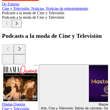
De Estreno
Cine y Televisión, Noticias, Noticias de entretenimiento
Podcasts a la moda de Cine y Televisión
Podcasts a la moda de Cine y Televisión
Podcasts a la moda de Cine y Televisión
Drama Queens
Master
Arte, Cine y Televisión, Detrás de cámaras, Ga
Cine y Televisión