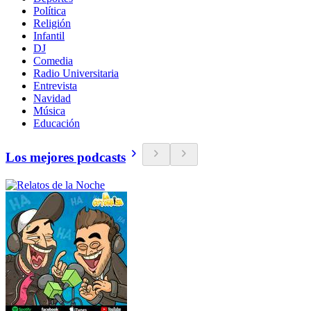
Política
Religión
Infantil
DJ
Comedia
Radio Universitaria
Entrevista
Navidad
Música
Educación
Los mejores podcasts