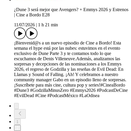
¿Dune 3 será mejor que Avengers? + Emmys 2026 y Estrenos
| Cine a Bordo E28
11/07/2026
|
1 h 21 min
¡Bienvenid@s a un nuevo episodio de Cine a Bordo! Esta
semana el hype está por las nubes: estuvimos en el evento
exclusivo de Dune Parte 3 y te contamos todo lo que
escuchamos de Denis Villeneuve.Además, analizamos las
sorpresas y decepciones de las nominaciones a los Emmys
2026, el regreso de Godzilla y las reseñas de Evil Dead: En
Llamas y Sound of Falling. ¡Ah! Y celebramos a nuestro
community manager Gabo en un episodio lleno de sorpresas.
¡Suscríbete para más cine, cultura pop y series!#CineaBordo
#Dune3 #GodzillaMinusZero #Emmys2026 #PodcastDeCine
#EvilDead #Cine #PodcastMéxico #LaOdisea
1
2