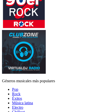
Géneros musicales más populares
Pop
Rock
Éxitos
Música latina
Electro
Chillout