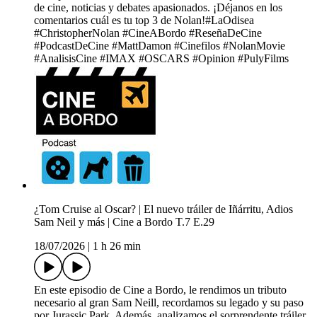
de cine, noticias y debates apasionados. ¡Déjanos en los
comentarios cuál es tu top 3 de Nolan!#LaOdisea
#ChristopherNolan #CineABordo #ReseñaDeCine
#PodcastDeCine #MattDamon #Cinefilos #NolanMovie
#AnalisisCine #IMAX #OSCARS #Opinion #PulyFilms
¿Tom Cruise al Oscar? | El nuevo tráiler de Iñárritu, Adios
Sam Neil y más | Cine a Bordo T.7 E.29
18/07/2026
|
1 h 26 min
En este episodio de Cine a Bordo, le rendimos un tributo
necesario al gran Sam Neill, recordamos su legado y su paso
por Jurassic Park. Además, analizamos el sorprendente tráiler