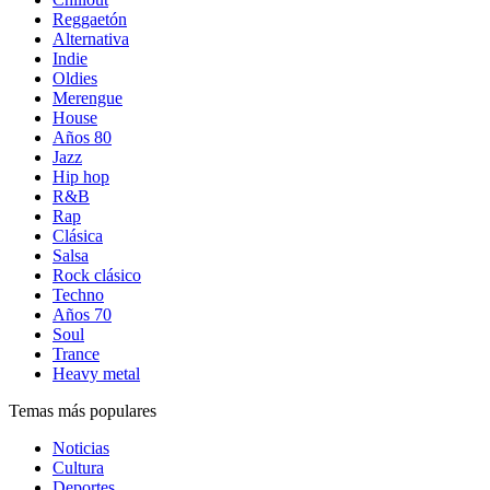
Reggaetón
Alternativa
Indie
Oldies
Merengue
House
Años 80
Jazz
Hip hop
R&B
Rap
Clásica
Salsa
Rock clásico
Techno
Años 70
Soul
Trance
Heavy metal
Temas más populares
Noticias
Cultura
Deportes