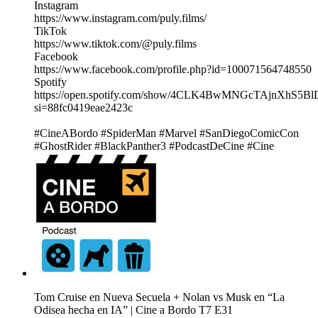
Instagram
https://www.instagram.com/puly.films/
TikTok
https://www.tiktok.com/@puly.films
Facebook
https://www.facebook.com/profile.php?id=100071564748550
Spotify
https://open.spotify.com/show/4CLK4BwMNGcTAjnXhS5Bl
si=88fc0419eae2423c
#CineABordo #SpiderMan #Marvel #SanDiegoComicCon
#GhostRider #BlackPanther3 #PodcastDeCine #Cine
Tom Cruise en Nueva Secuela + Nolan vs Musk en “La
Odisea hecha en IA” | Cine a Bordo T7 E31