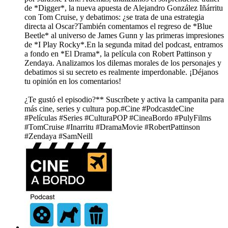
de *Digger*, la nueva apuesta de Alejandro González Iñárritu
con Tom Cruise, y debatimos: ¿se trata de una estrategia
directa al Oscar?También comentamos el regreso de *Blue
Beetle* al universo de James Gunn y las primeras impresiones
de *I Play Rocky*.En la segunda mitad del podcast, entramos
a fondo en *El Drama*, la película con Robert Pattinson y
Zendaya. Analizamos los dilemas morales de los personajes y
debatimos si su secreto es realmente imperdonable. ¡Déjanos
tu opinión en los comentarios!
¿Te gustó el episodio?** Suscríbete y activa la campanita para
más cine, series y cultura pop.#Cine #PodcastdeCine
#Películas #Series #CulturaPOP #CineaBordo #PulyFilms
#TomCruise #Inarritu #DramaMovie #RobertPattinson
#Zendaya #SamNeill