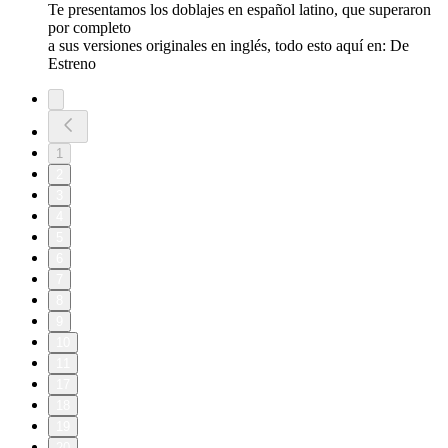
Te presentamos los doblajes en español latino, que superaron
por completo
a sus versiones originales en inglés, todo esto aquí en: De
Estreno
1
2
3
4
5
6
7
8
9
10
11
17
18
19
20