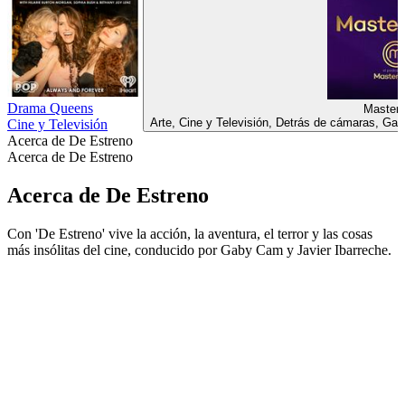
Drama Queens
Master
Arte, Cine y Televisión, Detrás de cámaras, Ga
Cine y Televisión
Acerca de De Estreno
Acerca de De Estreno
Acerca de De Estreno
Con 'De Estreno' vive la acción, la aventura, el terror y las cosas
más insólitas del cine, conducido por Gaby Cam y Javier Ibarreche.
Sitio web del podcast