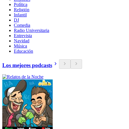
Política
Religión
Infantil
DJ
Comedia
Radio Universitaria
Entrevista
Navidad
Música
Educación
Los mejores podcasts