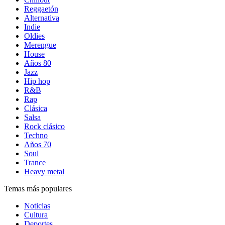
Reggaetón
Alternativa
Indie
Oldies
Merengue
House
Años 80
Jazz
Hip hop
R&B
Rap
Clásica
Salsa
Rock clásico
Techno
Años 70
Soul
Trance
Heavy metal
Temas más populares
Noticias
Cultura
Deportes