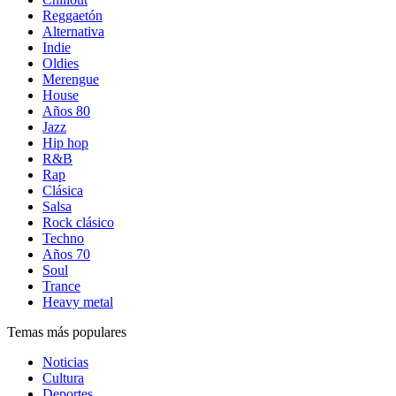
Reggaetón
Alternativa
Indie
Oldies
Merengue
House
Años 80
Jazz
Hip hop
R&B
Rap
Clásica
Salsa
Rock clásico
Techno
Años 70
Soul
Trance
Heavy metal
Temas más populares
Noticias
Cultura
Deportes