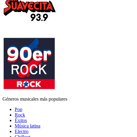
Géneros musicales más populares
Pop
Rock
Éxitos
Música latina
Electro
Chillout