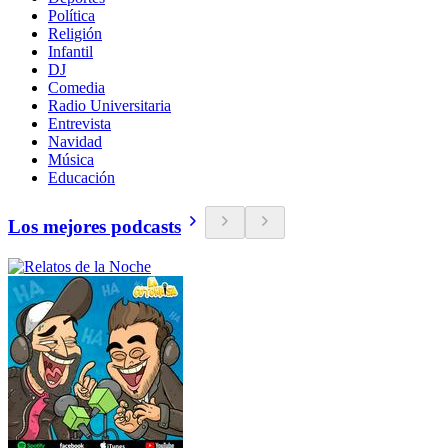
Política
Religión
Infantil
DJ
Comedia
Radio Universitaria
Entrevista
Navidad
Música
Educación
Los mejores podcasts