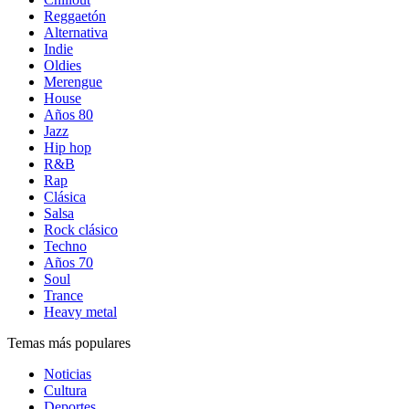
Reggaetón
Alternativa
Indie
Oldies
Merengue
House
Años 80
Jazz
Hip hop
R&B
Rap
Clásica
Salsa
Rock clásico
Techno
Años 70
Soul
Trance
Heavy metal
Temas más populares
Noticias
Cultura
Deportes