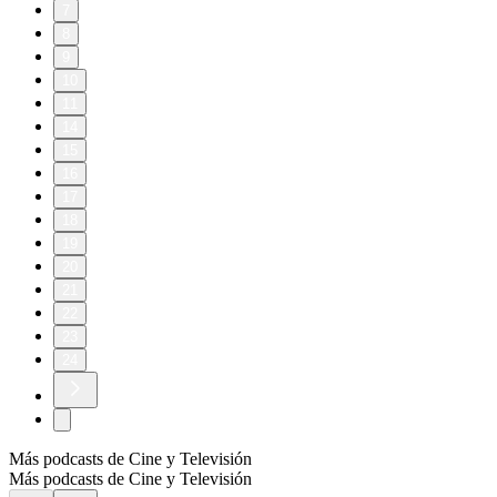
7
8
9
10
11
14
15
16
17
18
19
20
21
22
23
24
Más podcasts de Cine y Televisión
Más podcasts de Cine y Televisión