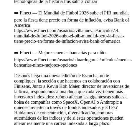
tecnologicas-de-la-historia-tras-salir-a-cotizar
➡️ Finect — El Mundial de Fútbol 2026 sube el PIB mundial,
pero la fiesta tiene precio en forma de inflación, avisa Bank of
America
https://www.finect.com/usuario/avillanuevae/articulos/el-
mundial-de-futbol-2026-sube-el-pib-mundial-pero-la-fiesta-
tiene-precio-en-forma-de-inflacion-avisa-bank-of-america
➡️ Finect — Mejores cuentas bancarias para niños
https://www.finect.com/usuario/eduardogarcia/articulos/cuentas
bancarias-ninos-mejores-opciones
Después llega una nueva edición de Escucha, no te
compliques, la sección que hacemos en colaboración con
Finizens. Junto a Kevin Koh Maier, director de inversiones de
la firma, respondemos a una duda que cada vez tienen más
inversores indexados: ¿cómo afectan las gigantescas salidas a
bolsa de compañías como SpaceX, OpenAI o Anthropic a
quienes invierten a través de fondos indexados y ETFs?
Hablamos de concentración, diversificación, compras
automáticas de los índices y de si estas operaciones pueden
alterar realmente una cartera indexada a largo plazo.