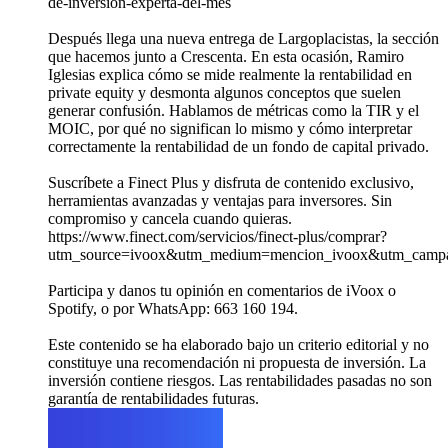
de-inversion-experta-del-mes
Después llega una nueva entrega de Largoplacistas, la sección
que hacemos junto a Crescenta. En esta ocasión, Ramiro
Iglesias explica cómo se mide realmente la rentabilidad en
private equity y desmonta algunos conceptos que suelen
generar confusión. Hablamos de métricas como la TIR y el
MOIC, por qué no significan lo mismo y cómo interpretar
correctamente la rentabilidad de un fondo de capital privado.
Suscríbete a Finect Plus y disfruta de contenido exclusivo,
herramientas avanzadas y ventajas para inversores. Sin
compromiso y cancela cuando quieras.
https://www.finect.com/servicios/finect-plus/comprar?
utm_source=ivoox&utm_medium=mencion_ivoox&utm_campai
Participa y danos tu opinión en comentarios de iVoox o
Spotify, o por WhatsApp: 663 160 194.
Este contenido se ha elaborado bajo un criterio editorial y no
constituye una recomendación ni propuesta de inversión. La
inversión contiene riesgos. Las rentabilidades pasadas no son
garantía de rentabilidades futuras.