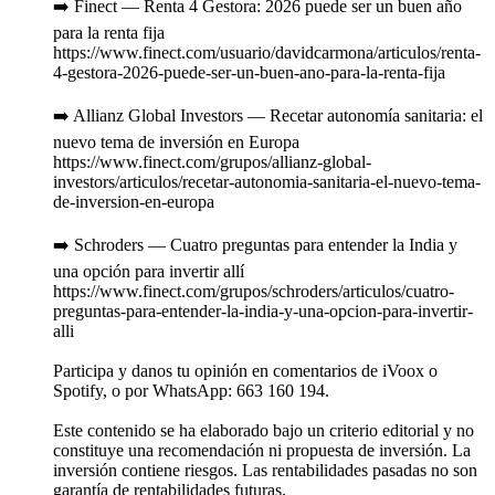
➡️ Finect — Renta 4 Gestora: 2026 puede ser un buen año
para la renta fija
https://www.finect.com/usuario/davidcarmona/articulos/renta-
4-gestora-2026-puede-ser-un-buen-ano-para-la-renta-fija
➡️ Allianz Global Investors — Recetar autonomía sanitaria: el
nuevo tema de inversión en Europa
https://www.finect.com/grupos/allianz-global-
investors/articulos/recetar-autonomia-sanitaria-el-nuevo-tema-
de-inversion-en-europa
➡️ Schroders — Cuatro preguntas para entender la India y
una opción para invertir allí
https://www.finect.com/grupos/schroders/articulos/cuatro-
preguntas-para-entender-la-india-y-una-opcion-para-invertir-
alli
Participa y danos tu opinión en comentarios de iVoox o
Spotify, o por WhatsApp: 663 160 194.
Este contenido se ha elaborado bajo un criterio editorial y no
constituye una recomendación ni propuesta de inversión. La
inversión contiene riesgos. Las rentabilidades pasadas no son
garantía de rentabilidades futuras.