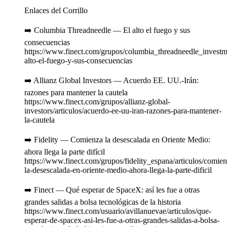
Enlaces del Corrillo
➡️ Columbia Threadneedle — El alto el fuego y sus
consecuencias
https://www.finect.com/grupos/columbia_threadneedle_investmen
alto-el-fuego-y-sus-consecuencias
➡️ Allianz Global Investors — Acuerdo EE. UU.-Irán:
razones para mantener la cautela
https://www.finect.com/grupos/allianz-global-
investors/articulos/acuerdo-ee-uu-iran-razones-para-mantener-
la-cautela
➡️ Fidelity — Comienza la desescalada en Oriente Medio:
ahora llega la parte difícil
https://www.finect.com/grupos/fidelity_espana/articulos/comien
la-desescalada-en-oriente-medio-ahora-llega-la-parte-dificil
➡️ Finect — Qué esperar de SpaceX: así les fue a otras
grandes salidas a bolsa tecnológicas de la historia
https://www.finect.com/usuario/avillanuevae/articulos/que-
esperar-de-spacex-asi-les-fue-a-otras-grandes-salidas-a-bolsa-