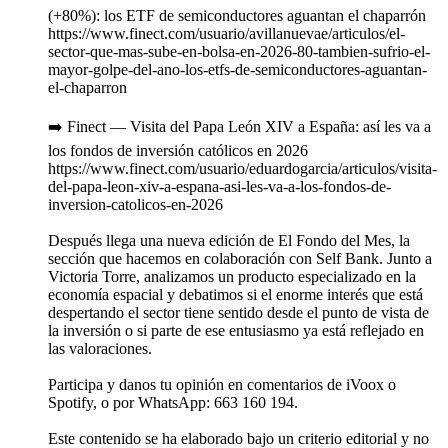
(+80%): los ETF de semiconductores aguantan el chaparrón
https://www.finect.com/usuario/avillanuevae/articulos/el-
sector-que-mas-sube-en-bolsa-en-2026-80-tambien-sufrio-el-
mayor-golpe-del-ano-los-etfs-de-semiconductores-aguantan-
el-chaparron
➡️ Finect — Visita del Papa León XIV a España: así les va a
los fondos de inversión católicos en 2026
https://www.finect.com/usuario/eduardogarcia/articulos/visita-
del-papa-leon-xiv-a-espana-asi-les-va-a-los-fondos-de-
inversion-catolicos-en-2026
Después llega una nueva edición de El Fondo del Mes, la
sección que hacemos en colaboración con Self Bank. Junto a
Victoria Torre, analizamos un producto especializado en la
economía espacial y debatimos si el enorme interés que está
despertando el sector tiene sentido desde el punto de vista de
la inversión o si parte de ese entusiasmo ya está reflejado en
las valoraciones.
Participa y danos tu opinión en comentarios de iVoox o
Spotify, o por WhatsApp: 663 160 194.
Este contenido se ha elaborado bajo un criterio editorial y no