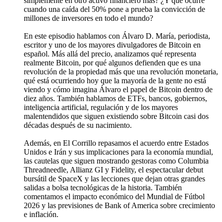
simplemente en otro activo financiero más? ¿Y qué ocurre
cuando una caída del 50% pone a prueba la convicción de
millones de inversores en todo el mundo?
En este episodio hablamos con Álvaro D. María, periodista,
escritor y uno de los mayores divulgadores de Bitcoin en
español. Más allá del precio, analizamos qué representa
realmente Bitcoin, por qué algunos defienden que es una
revolución de la propiedad más que una revolución monetaria,
qué está ocurriendo hoy que la mayoría de la gente no está
viendo y cómo imagina Álvaro el papel de Bitcoin dentro de
diez años. También hablamos de ETFs, bancos, gobiernos,
inteligencia artificial, regulación y de los mayores
malentendidos que siguen existiendo sobre Bitcoin casi dos
décadas después de su nacimiento.
Además, en El Corrillo repasamos el acuerdo entre Estados
Unidos e Irán y sus implicaciones para la economía mundial,
las cautelas que siguen mostrando gestoras como Columbia
Threadneedle, Allianz GI y Fidelity, el espectacular debut
bursátil de SpaceX y las lecciones que dejan otras grandes
salidas a bolsa tecnológicas de la historia. También
comentamos el impacto económico del Mundial de Fútbol
2026 y las previsiones de Bank of America sobre crecimiento
e inflación.