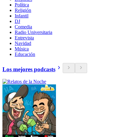
Política
Religión
Infantil
DJ
Comedia
Radio Universitaria
Entrevista
Navidad
Música
Educación
Los mejores podcasts