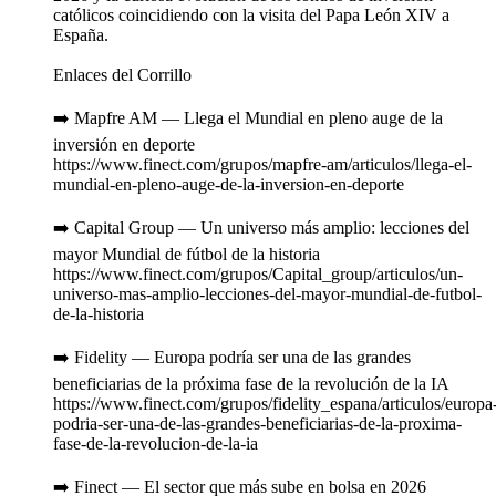
católicos coincidiendo con la visita del Papa León XIV a
España.
Enlaces del Corrillo
➡️ Mapfre AM — Llega el Mundial en pleno auge de la
inversión en deporte
https://www.finect.com/grupos/mapfre-am/articulos/llega-el-
mundial-en-pleno-auge-de-la-inversion-en-deporte
➡️ Capital Group — Un universo más amplio: lecciones del
mayor Mundial de fútbol de la historia
https://www.finect.com/grupos/Capital_group/articulos/un-
universo-mas-amplio-lecciones-del-mayor-mundial-de-futbol-
de-la-historia
➡️ Fidelity — Europa podría ser una de las grandes
beneficiarias de la próxima fase de la revolución de la IA
https://www.finect.com/grupos/fidelity_espana/articulos/europa
podria-ser-una-de-las-grandes-beneficiarias-de-la-proxima-
fase-de-la-revolucion-de-la-ia
➡️ Finect — El sector que más sube en bolsa en 2026