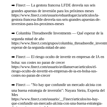
➡️ Finect — La gestora francesa LFDE desvela sus seis
grandes apuestas de inversión para los próximos meses
https://www.finect.com/usuario/eduardogarcia/articulos/la-
gestora-francesa-lfde-desvela-sus-seis-grandes-apuestas-de-
inversion-para-los-proximos-meses
➡️ Columbia Threadneedle Investments — Qué esperar de la
segunda mitad de año
https://www.finect.com/grupos/columbia_threadneedle_investme
esperar-de-la-segunda-mitad-de-ano
➡️ Finect — El riesgo oculto de invertir en empresas de IA en
bolsa: sus costes no paran de crecer
https://www.finect.com/usuario/avillanuevae/articulos/el-
riesgo-oculto-de-invertir-en-empresas-de-ia-en-bolsa-sus-
costes-no-paran-de-crecer
➡️ Finect — "No hay que confundir un mercado alcista con
una buena estrategia de inversión": Nayara Sieira, Experta del
Mes
https://www.finect.com/usuario/__Finect/articulos/no-hay-
que-confundir-un-mercado-alcista-con-una-buena-estrategia-