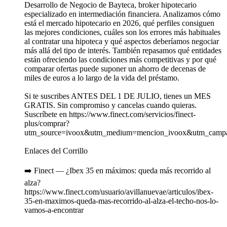
Desarrollo de Negocio de Bayteca, broker hipotecario
especializado en intermediación financiera. Analizamos cómo
está el mercado hipotecario en 2026, qué perfiles consiguen
las mejores condiciones, cuáles son los errores más habituales
al contratar una hipoteca y qué aspectos deberíamos negociar
más allá del tipo de interés. También repasamos qué entidades
están ofreciendo las condiciones más competitivas y por qué
comparar ofertas puede suponer un ahorro de decenas de
miles de euros a lo largo de la vida del préstamo.
Si te suscribes ANTES DEL 1 DE JULIO, tienes un MES
GRATIS. Sin compromiso y cancelas cuando quieras.
Suscríbete en https://www.finect.com/servicios/finect-
plus/comprar?
utm_source=ivoox&utm_medium=mencion_ivoox&utm_campai
Enlaces del Corrillo
➡️ Finect — ¿Ibex 35 en máximos: queda más recorrido al
alza?
https://www.finect.com/usuario/avillanuevae/articulos/ibex-
35-en-maximos-queda-mas-recorrido-al-alza-el-techo-nos-lo-
vamos-a-encontrar