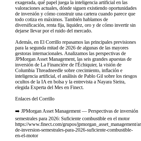
exagerada, qué papel juega la inteligencia artificial en las
valoraciones actuales, dónde siguen existiendo oportunidades
de inversión y cómo construir una cartera cuando parece que
todo cotiza en máximos. También hablamos de
diversificación, renta fija, liquidez, oro y de cómo invertir sin
dejarse llevar por el ruido del mercado.
Además, en El Corrillo repasamos las principales previsiones
para la segunda mitad de 2026 de algunas de las mayores
gestoras internacionales. Analizamos las perspectivas de
JPMorgan Asset Management, las seis grandes apuestas de
inversión de La Financière de l'Échiquier, la visión de
Columbia Threadneedle sobre crecimiento, inflación e
inteligencia artificial, el análisis de Pablo Gil sobre los riesgos
ocultos de la IA en bolsa y la entrevista a Nayara Sieira,
elegida Experta del Mes en Finect.
Enlaces del Corrillo
➡️ JPMorgan Asset Management — Perspectivas de inversión
semestrales para 2026: Suficiente combustible en el motor
https://www.finect.com/grupos/jpmorgan_asset_management/art
de-inversion-semestrales-para-2026-suficiente-combustible-
en-el-motor