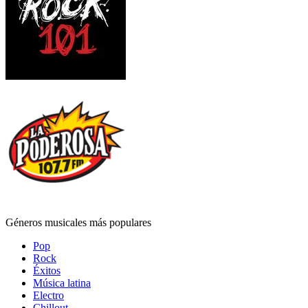
Géneros musicales más populares
Pop
Rock
Éxitos
Música latina
Electro
Chillout