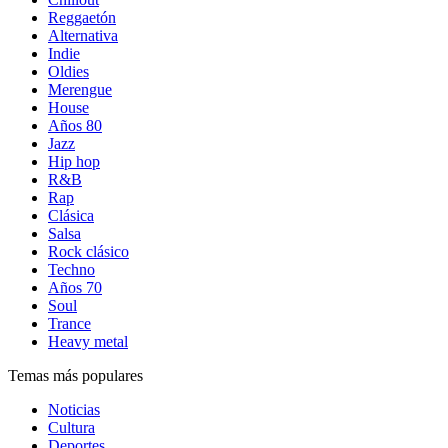
Reggaetón
Alternativa
Indie
Oldies
Merengue
House
Años 80
Jazz
Hip hop
R&B
Rap
Clásica
Salsa
Rock clásico
Techno
Años 70
Soul
Trance
Heavy metal
Temas más populares
Noticias
Cultura
Deportes