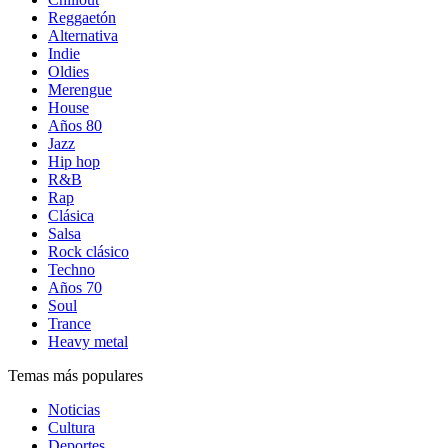
Reggaetón
Alternativa
Indie
Oldies
Merengue
House
Años 80
Jazz
Hip hop
R&B
Rap
Clásica
Salsa
Rock clásico
Techno
Años 70
Soul
Trance
Heavy metal
Temas más populares
Noticias
Cultura
Deportes