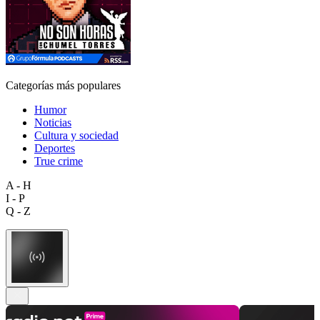
Categorías más populares
Humor
Noticias
Cultura y sociedad
Deportes
True crime
A - H
I - P
Q - Z