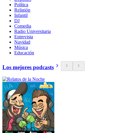
Política
Religión
Infantil
DJ
Comedia
Radio Universitaria
Entrevista
Navidad
Música
Educación
Los mejores podcasts