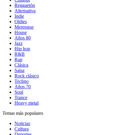
Reggaetón
Alternativa
Indie
Oldies
Merengue
House
Años 80
Jazz
Hip hop
R&B
Rap
Clásica
Salsa
Rock clásico
Techno
Años 70
Soul
Trance
Heavy metal
Temas más populares
Noticias
Cultura
Deportes