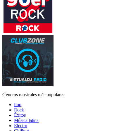
Géneros musicales más populares
Pop
Rock
Éxitos
Música latina
Electro
Chillout