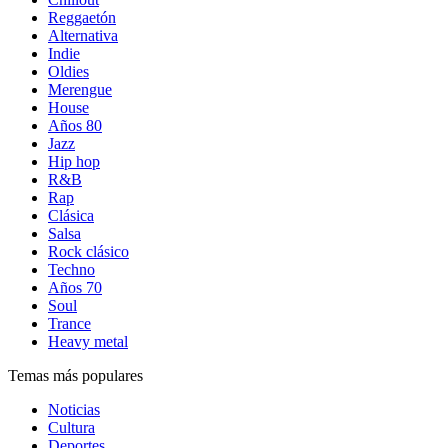
Reggaetón
Alternativa
Indie
Oldies
Merengue
House
Años 80
Jazz
Hip hop
R&B
Rap
Clásica
Salsa
Rock clásico
Techno
Años 70
Soul
Trance
Heavy metal
Temas más populares
Noticias
Cultura
Deportes