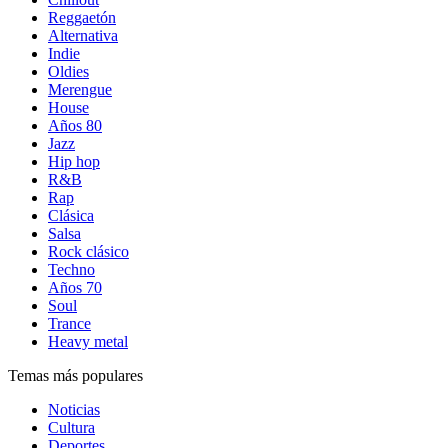
Reggaetón
Alternativa
Indie
Oldies
Merengue
House
Años 80
Jazz
Hip hop
R&B
Rap
Clásica
Salsa
Rock clásico
Techno
Años 70
Soul
Trance
Heavy metal
Temas más populares
Noticias
Cultura
Deportes