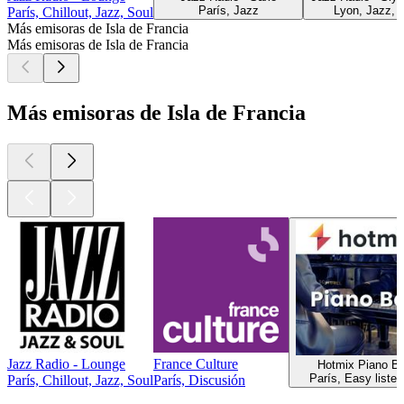
París, Jazz
Lyon, Jazz, 
París, Chillout, Jazz, Soul
Más emisoras de Isla de Francia
Más emisoras de Isla de Francia
Más emisoras de Isla de Francia
Jazz Radio - Lounge
France Culture
Hotmix Piano Ba
París, Easy listen
París, Chillout, Jazz, Soul
París, Discusión
Los mejores
podcasts