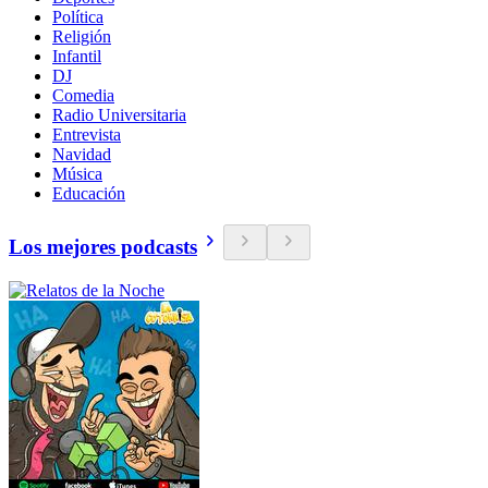
Política
Religión
Infantil
DJ
Comedia
Radio Universitaria
Entrevista
Navidad
Música
Educación
Los mejores podcasts