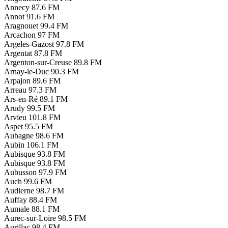
Annecy
87.6 FM
Annot
91.6 FM
Aragnouet
99.4 FM
Arcachon
97 FM
Argeles-Gazost
97.8 FM
Argentat
87.8 FM
Argenton-sur-Creuse
89.8 FM
Arnay-le-Duc
90.3 FM
Arpajon
89.6 FM
Arreau
97.3 FM
Ars-en-Ré
89.1 FM
Arudy
99.5 FM
Arvieu
101.8 FM
Aspet
95.5 FM
Aubagne
98.6 FM
Aubin
106.1 FM
Aubisque
93.8 FM
Aubisque
93.8 FM
Aubusson
97.9 FM
Auch
99.6 FM
Audierne
98.7 FM
Auffay
88.4 FM
Aumale
88.1 FM
Aurec-sur-Loire
98.5 FM
Aurillac
98.4 FM