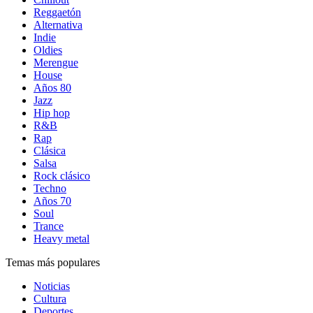
Reggaetón
Alternativa
Indie
Oldies
Merengue
House
Años 80
Jazz
Hip hop
R&B
Rap
Clásica
Salsa
Rock clásico
Techno
Años 70
Soul
Trance
Heavy metal
Temas más populares
Noticias
Cultura
Deportes