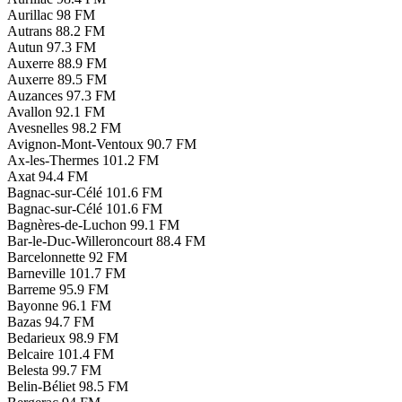
Aurillac
98 FM
Autrans
88.2 FM
Autun
97.3 FM
Auxerre
88.9 FM
Auxerre
89.5 FM
Auzances
97.3 FM
Avallon
92.1 FM
Avesnelles
98.2 FM
Avignon-Mont-Ventoux
90.7 FM
Ax-les-Thermes
101.2 FM
Axat
94.4 FM
Bagnac-sur-Célé
101.6 FM
Bagnac-sur-Célé
101.6 FM
Bagnères-de-Luchon
99.1 FM
Bar-le-Duc-Willeroncourt
88.4 FM
Barcelonnette
92 FM
Barneville
101.7 FM
Barreme
95.9 FM
Bayonne
96.1 FM
Bazas
94.7 FM
Bedarieux
98.9 FM
Belcaire
101.4 FM
Belesta
99.7 FM
Belin-Béliet
98.5 FM