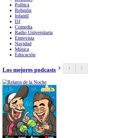
Política
Religión
Infantil
DJ
Comedia
Radio Universitaria
Entrevista
Navidad
Música
Educación
Los mejores podcasts