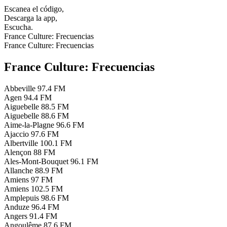
Escanea el código,
Descarga la app,
Escucha.
France Culture: Frecuencias
France Culture: Frecuencias
France Culture: Frecuencias
Abbeville
97.4 FM
Agen
94.4 FM
Aiguebelle
88.5 FM
Aiguebelle
88.6 FM
Aime-la-Plagne
96.6 FM
Ajaccio
97.6 FM
Albertville
100.1 FM
Alençon
88 FM
Ales-Mont-Bouquet
96.1 FM
Allanche
88.9 FM
Amiens
97 FM
Amiens
102.5 FM
Amplepuis
98.6 FM
Anduze
96.4 FM
Angers
91.4 FM
Angoulême
87.6 FM