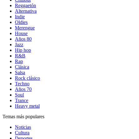
Reggaetón
Alternativa
Indie
Oldies
Merengue
House
Años 80
Jazz
Hip hop
R&B
Rap
Clásica
Salsa
Rock clásico
Techno
Años 70
Soul
Trance
Heavy metal
Temas más populares
Noticias
Cultura
Deportes