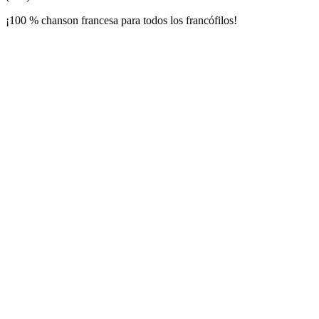
¡100 % chanson francesa para todos los francófilos!
Sitio web de la emisora