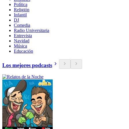
Política
Religión
Infantil
DJ
Comedia
Radio Universitaria
Entrevista
Navidad
Música
Educación
Los mejores podcasts