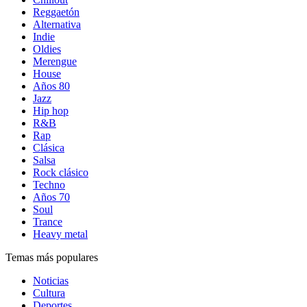
Reggaetón
Alternativa
Indie
Oldies
Merengue
House
Años 80
Jazz
Hip hop
R&B
Rap
Clásica
Salsa
Rock clásico
Techno
Años 70
Soul
Trance
Heavy metal
Temas más populares
Noticias
Cultura
Deportes