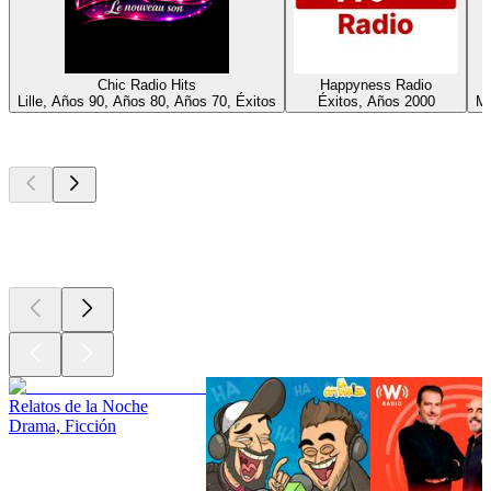
Chic Radio Hits
Happyness Radio
Lille, Años 90, Años 80, Años 70, Éxitos
Éxitos, Años 2000
Ma
Los mejores
podcasts
Los mejores
podcasts
Los mejores
podcasts
Relatos de la Noche
Drama, Ficción