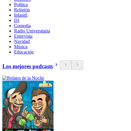
Política
Religión
Infantil
DJ
Comedia
Radio Universitaria
Entrevista
Navidad
Música
Educación
Los mejores podcasts