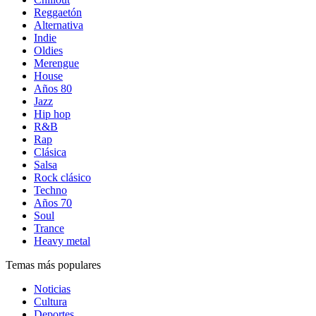
Reggaetón
Alternativa
Indie
Oldies
Merengue
House
Años 80
Jazz
Hip hop
R&B
Rap
Clásica
Salsa
Rock clásico
Techno
Años 70
Soul
Trance
Heavy metal
Temas más populares
Noticias
Cultura
Deportes