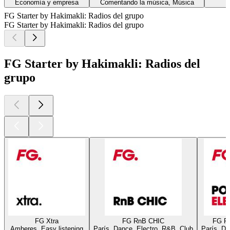
Economía y empresa
Comentando la música, Música
FG Starter by Hakimakli: Radios del grupo
FG Starter by Hakimakli: Radios del grupo
FG Starter by Hakimakli: Radios del
grupo
FG Xtra
FG RnB CHIC
FG P
Amberes, Easy listening
París, Dance, Electro, R&B, Club
París, Da