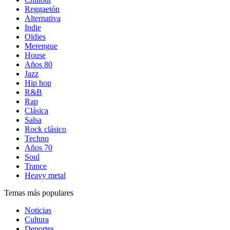
Reggaetón
Alternativa
Indie
Oldies
Merengue
House
Años 80
Jazz
Hip hop
R&B
Rap
Clásica
Salsa
Rock clásico
Techno
Años 70
Soul
Trance
Heavy metal
Temas más populares
Noticias
Cultura
Deportes